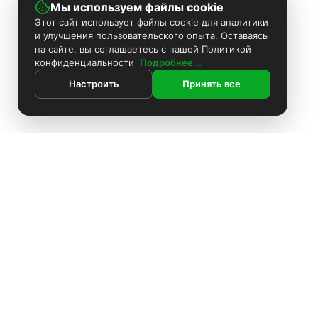
Мы используем файлы cookie
Этот сайт использует файлы cookie для аналитики
и улучшения пользовательского опыта. Оставаясь
на сайте, вы соглашаетесь с нашей Политикой
конфиденциальности
Подробнее...
Настроить
Принять все
ИНФОРМАЦИЯ
Контакты
Поиск
Каталог
Покраска камер
Установка видеонаблюдения
Информация
Комплекты видеонаблюдения
О компании
Установка видеонаблюдения
Блоки питания
Доставка
Оплата
О компании
Аккумуляторы
Политика конфиденциальности
Доставка