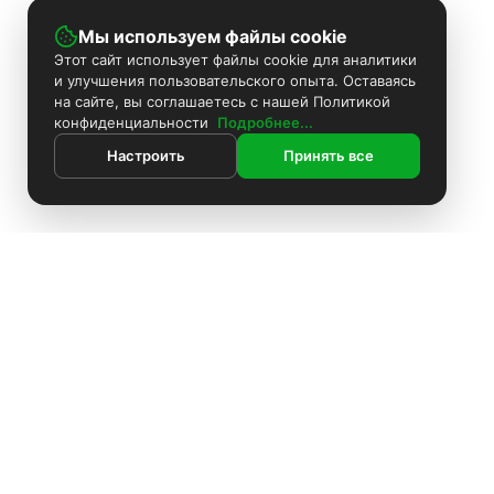
Мы используем файлы cookie
Этот сайт использует файлы cookie для аналитики
и улучшения пользовательского опыта. Оставаясь
на сайте, вы соглашаетесь с нашей Политикой
конфиденциальности
Подробнее...
Настроить
Принять все
ИНФОРМАЦИЯ
Контакты
Поиск
Каталог
Покраска камер
Установка видеонаблюдения
Информация
Комплекты видеонаблюдения
О компании
Установка видеонаблюдения
Доставка
Блоки питания
Оплата
О компании
Аккумуляторы