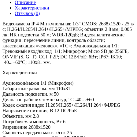
Описание
Характеристики
Отзывов (0)
Видеокамера IP 4 Мп купольная; 1/3" CMOS; 2688х1520 - 25 к/
с; H.264/H.265/H.264+/H.265+/MJPEG; объектив 2.8 мм; 0.005
лк; ИК подсветка 50 м; WDR-120дБ; Видеоаналитические
функции: пересечение линии, контроль области;
классификация «человек», «ТС»; Аудиовход/выход 1/1;
Тревожный вход/выход- 1/1; Микрофон; Micro SD до 256ГБ,
ONVIF (S, G, Т), CGI, P2P; DC 12В/PoE; 6Вт; IP67; IK10;
-40...+60°C; 110х81 мм.
Характеристики
Аудиовход/выход
1/1 (Микрофон)
Габаритные размеры. мм
110х81
Дальность подсветки, м
50
Диапазон рабочих температур, °С
-40…+60
Кодек сжатия видео
H.265/H.265+/H.264/H.264+/MJPEG
Напряжение питания, В
12 DC/PoE
Объектив, мм
2.8
Потребляемая мощность, Вт
6
Разрешение
2688х1520
Скорость передачи макс. к/сек
25