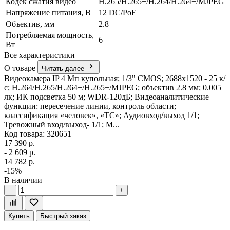
Кодек сжатия видео
H.265/H.265+/H.264/H.264+/MJPEG
Напряжение питания, В
12 DC/PoE
Объектив, мм
2.8
Потребляемая мощность,
6
Вт
Все характеристики
О товаре
Читать далее
Видеокамера IP 4 Мп купольная; 1/3" CMOS; 2688х1520 - 25 к/
с; H.264/H.265/H.264+/H.265+/MJPEG; объектив 2.8 мм; 0.005
лк; ИК подсветка 50 м; WDR-120дБ; Видеоаналитические
функции: пересечение линии, контроль области;
классификация «человек», «ТС»; Аудиовход/выход 1/1;
Тревожный вход/выход- 1/1; М...
Код товара: 320651
17 390 р.
- 2 609 р.
14 782 р.
-15%
В наличии
−
+
Купить
Быстрый заказ