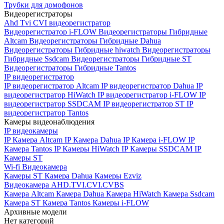
Трубки для домофонов
Видеорегистраторы
Ahd Tvi CVI видеорегистратор
Видеорегистратор i-FLOW
Видеорегистраторы Гибридные
Altcam
Видеорегистраторы Гибридные Dahua
Видеорегистраторы Гибридные hiwatch
Видеорегистраторы
Гибридные Ssdcam
Видеорегистраторы Гибридные ST
Видеорегистраторы Гибридные Tantos
IP видеорегистратор
IP видеорегистратор Altcam
IP видеорегистратор Dahua
IP
видеорегистратор HiWatch
IP видеорегистратор i-FLOW
IP
видеорегистратор SSDCAM
IP видеорегистратор ST
IP
видеорегистратор Tantos
Камеры видеонаблюдения
IP видеокамеры
IP Камера Altcam
IP Камера Dahua
IP Камера i-FLOW
IP
Камера Tantos
IP Камеры HiWatch
IP Камеры SSDCAM
IP
Камеры ST
Wi-fi Видеокамера
Камеры ST
Камера Dahua
Камеры Ezviz
Видеокамера AHD.TVI.CVI.CVBS
Камера Altcam
Камера Dahua
Камера HiWatch
Камера Ssdcam
Камера ST
Камера Tantos
Камеры i-FLOW
Архивные модели
Нет категорий