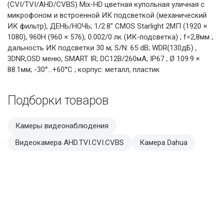
(CVI/TVI/AHD/CVBS) Mix-HD цветная купольная уличная с
микрофоном и встроенной ИК подсветкой (механический
ИК фильтр), ДЕНЬ/НОЧЬ; 1/2.8'' CMOS Starlight 2MП (1920 ×
1080), 960H (960 × 576); 0.002/0 лк (ИК-подсветка) ; f=2,8мм ;
дальность ИК подсветки 30 м; S/N: 65 dB; WDR(130дБ) ,
3DNR,OSD меню, SMART IR; DC12В/260мА; IP67 ; Ø 109.9 ×
88.1мм; -30°…+60°C ; корпус: металл, пластик
Подборки товаров
Камеры видеонаблюдения
Видеокамера AHD.TVI.CVI.CVBS
Камера Dahua