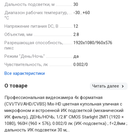
Дальность подсветки, м
30
Диапазон рабочих температур,
-30…+60
°С
Напряжение питания DC, В
12
Объектив, мм
2.8
Разрешающая способность,
1920х1080/960х576
пикс
Режим "День/Ночь"
да
Чувствительность, лк
0.002/0
Все характеристики
О товаре
Читать далее
Профессиональная видеокамера 4х форматная
(CVI/TVI/AHD/CVBS) Mix-HD цветная купольная уличная с
микрофоном и встроенной ИК подсветкой (механический
ИК фильтр), ДЕНЬ/НОЧЬ; 1/2.8'' CMOS Starlight 2MП (1920 ×
1080), 960H (960 × 576); 0.002/0 лк (ИК-подсветка) ; f=2,8мм ;
дальность ИК подсветки 30 м;...