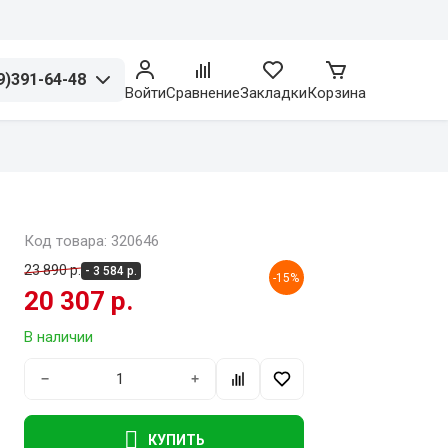
9)391-64-48
Войти
Сравнение
Закладки
Корзина
Код товара: 320646
23 890 р.
- 3 584 р.
-15%
20 307 р.
В наличии
−
+
КУПИТЬ