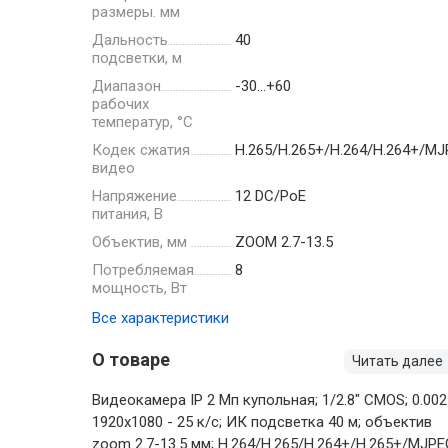
размеры. мм
Дальность
40
подсветки, м
Диапазон
-30…+60
рабочих
температур, °С
Кодек сжатия
H.265/H.265+/H.264/H.264+/M
видео
Напряжение
12 DC/PoE
питания, В
Объектив, мм
ZOOM 2.7-13.5
Потребляемая
8
мощность, Вт
Все характеристики
О товаре
Читать далее
Видеокамера IP 2 Мп купольная; 1/2.8" CMOS; 0.002
1920х1080 - 25 к/с; ИК подсветка 40 м; объектив
zoom 2.7-13.5 мм; H.264/H.265/H.264+/H.265+/MJPE