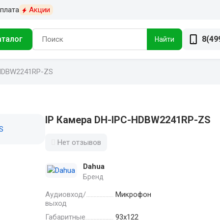
плата
Акции
аталог
8(49
Найти
HDBW2241RP-ZS
IP Камера DH-IPC-HDBW2241RP-ZS
Нет отзывов
Dahua
Бренд
Аудиовход/
Микрофон
выход
Габаритные
93х122