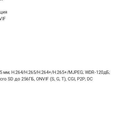
ация
VIF
3.5 мм; H.264/H.265/H.264+/H.265+/MJPEG; WDR-120дБ;
 SD до 256ГБ, ONVIF (S, G, T), CGI, P2P; DC