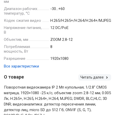
мм
Диапазон рабочих
-30…+60
температур, °С
Кодек сжатия видео
H.265/H.265+/H.264/H.264+/MJPEG
Напряжение питания,
12 DC/PoE
В
Объектив, мм
ZOOM 2.8-12
Потребляемая
8
мощность, Вт
Разрешение
1920х1080
Все характеристики
О товаре
Читать далее
Поворотная видеокамера IP 2 Мп купольная; 1/2.8'' CMOS
матрица; 1920×1080 -25 к/с; объектив zoom 2.8-12 мм; 0.005
Лк; H.265+, H.265, H.264+, H.264, MJPEG; DWDR, BLC,HLC; 3D
DNR; видеоаналитика: детектор пересечения линии,
детектор лиц; micro SD до 512 Гб; ONVIF (S, G, T);