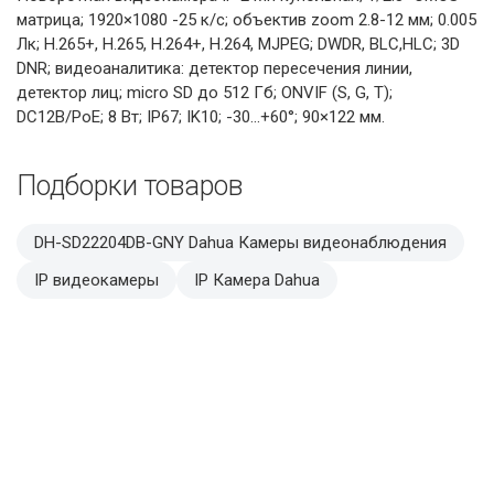
матрица; 1920×1080 -25 к/с; объектив zoom 2.8-12 мм; 0.005
Лк; H.265+, H.265, H.264+, H.264, MJPEG; DWDR, BLC,HLC; 3D
DNR; видеоаналитика: детектор пересечения линии,
детектор лиц; micro SD до 512 Гб; ONVIF (S, G, T);
DC12В/PoE; 8 Вт; IP67; IK10; -30...+60°; 90×122 мм.
Подборки товаров
DH-SD22204DB-GNY Dahua Камеры видеонаблюдения
IP видеокамеры
IP Камера Dahua