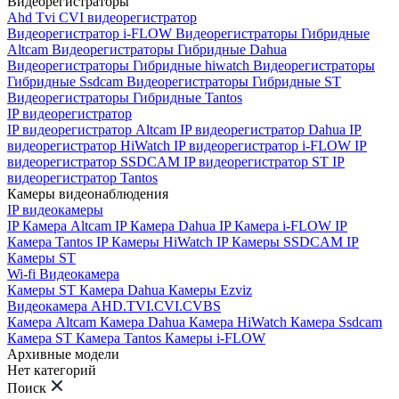
Видеорегистраторы
Ahd Tvi CVI видеорегистратор
Видеорегистратор i-FLOW
Видеорегистраторы Гибридные
Altcam
Видеорегистраторы Гибридные Dahua
Видеорегистраторы Гибридные hiwatch
Видеорегистраторы
Гибридные Ssdcam
Видеорегистраторы Гибридные ST
Видеорегистраторы Гибридные Tantos
IP видеорегистратор
IP видеорегистратор Altcam
IP видеорегистратор Dahua
IP
видеорегистратор HiWatch
IP видеорегистратор i-FLOW
IP
видеорегистратор SSDCAM
IP видеорегистратор ST
IP
видеорегистратор Tantos
Камеры видеонаблюдения
IP видеокамеры
IP Камера Altcam
IP Камера Dahua
IP Камера i-FLOW
IP
Камера Tantos
IP Камеры HiWatch
IP Камеры SSDCAM
IP
Камеры ST
Wi-fi Видеокамера
Камеры ST
Камера Dahua
Камеры Ezviz
Видеокамера AHD.TVI.CVI.CVBS
Камера Altcam
Камера Dahua
Камера HiWatch
Камера Ssdcam
Камера ST
Камера Tantos
Камеры i-FLOW
Архивные модели
Нет категорий
Поиск