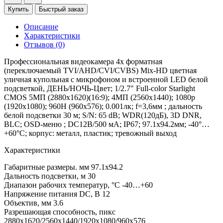
Купить
Быстрый заказ
Описание
Характеристики
Отзывов (0)
Профессиональная видеокамера 4х форматная
(переключаемый TVI/AHD/CVI/CVBS) Mix-HD цветная
уличная купольная с микрофоном и встроенной LED белой
подсветкой, ДЕНЬ/НОЧЬ-Цвет; 1/2.7" Full-color Starlight
CMOS 5МП (2880х1620)(16:9); 4МП (2560х1440); 1080p
(1920х1080); 960H (960х576); 0.001лк; f=3,6мм ; дальность
белой подсветки 30 м; S/N: 65 dB; WDR(120дБ), 3D DNR,
BLC; OSD-меню ; DC12В/500 мА; IP67; 97.1х94.2мм; -40°…
+60°C; корпус: металл, пластик; тревожный выход
Характеристики
Габаритные размеры. мм
97.1х94.2
Дальность подсветки, м
30
Диапазон рабочих температур, °С
-40…+60
Напряжение питания DC, В
12
Объектив, мм
3.6
Разрешающая способность, пикс
2880х1620/2560х1440/1920х1080/960х576