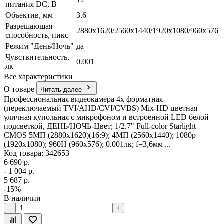
питания DC, В
Объектив, мм
3.6
Разрешающая
2880х1620/2560х1440/1920х1080/960х576
способность, пикс
Режим "День/Ночь"
да
Чувствительность,
0.001
лк
Все характеристики
О товаре
Читать далее
Профессиональная видеокамера 4х форматная
(переключаемый TVI/AHD/CVI/CVBS) Mix-HD цветная
уличная купольная с микрофоном и встроенной LED белой
подсветкой, ДЕНЬ/НОЧЬ-Цвет; 1/2.7" Full-color Starlight
CMOS 5МП (2880х1620)(16:9); 4МП (2560х1440); 1080p
(1920х1080); 960H (960х576); 0.001лк; f=3,6мм ...
Код товара: 342653
6 690 р.
- 1 004 р.
5 687 р.
-15%
В наличии
−
+