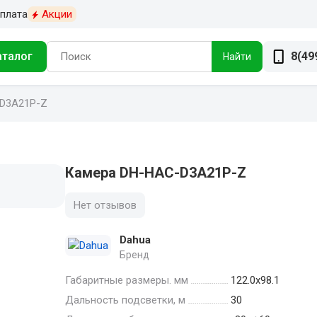
плата
Акции
аталог
8(49
Найти
D3A21P-Z
Камера DH-HAC-D3A21P-Z
Нет отзывов
Dahua
Бренд
Габаритные размеры. мм
122.0х98.1
Дальность подсветки, м
30