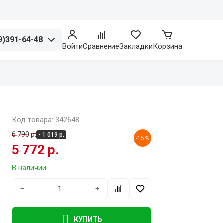
9)391-64-48
Войти
Сравнение
Закладки
Корзина
Код товара: 342648
6 790 р.
- 1 019 р.
-15%
5 772 р.
В наличии
−
+
КУПИТЬ