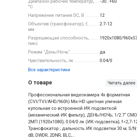
Диапазон рабочих температур,
-30…+60
°С
Напряжение питания DC, В
12
Объектив (трансфокатор), f,
2.7-12
мм
Разрешающая способность,
1920х1080/960х5
пикс
Режим "День/Ночь"
да
Чувствительность, лк
0.04/0
Все характеристики
О товаре
Читать далее
Профессиональная видеокамера 4х форматная
(CVI/TVI/AHD/960h) Mix-HD цветная уличная
купольная со встроенной ИК подсветкой
(механический ИК фильтр), ДЕНЬ/НОЧЬ; 1/2.7" CM
2МП (1920х1080); 0.04/0 лк (ИК-подсветка); f=2,7-
Трансфокатор ; дальность ИК подсветки 30 м; S/N:
dB; DWDR, 2DNR, BLC,...