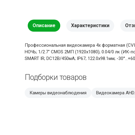
Описание
Характеристики
Отз
Профессиональная видеокамера 4х форматная (CVI/
НОЧЬ; 1/2.7" CMOS 2МП (1920х1080); 0.04/0 лк (ИК-п
SMART IR; DC12В/450мА; IP67; 122.0х98.1мм; -30°…+60
Подборки товаров
Камеры видеонаблюдения
Видеокамера AHD.