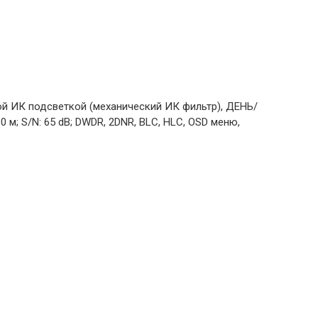
ой ИК подсветкой (механический ИК фильтр), ДЕНЬ/
 м; S/N: 65 dB; DWDR, 2DNR, BLC, HLC, OSD меню,