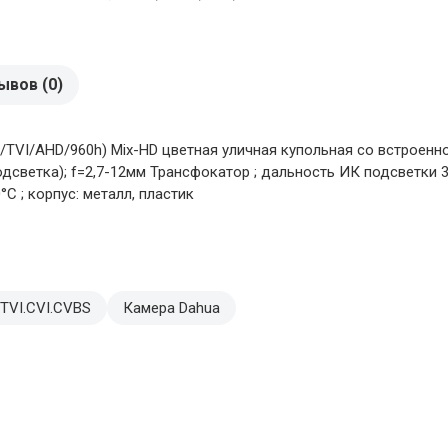
ывов (0)
TVI/AHD/960h) Mix-HD цветная уличная купольная со встроенн
одсветка); f=2,7-12мм Трансфокатор ; дальность ИК подсветки 30
°C ; корпус: металл, пластик
TVI.CVI.CVBS
Камера Dahua