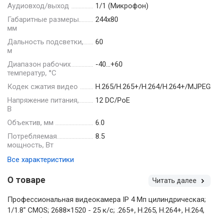
Аудиовход/выход
1/1 (Микрофон)
Габаритные размеры.
244х80
мм
Дальность подсветки,
60
м
Диапазон рабочих
-40…+60
температур, °С
Кодек сжатия видео
H.265/H.265+/H.264/H.264+/MJPEG
Напряжение питания,
12 DC/PoE
В
Объектив, мм
6.0
Потребляемая
8.5
мощность, Вт
Все характеристики
О товаре
Читать далее
Профессиональная видеокамера IP 4 Мп цилиндрическая;
1/1.8" CMOS; 2688×1520 - 25 к/с; .265+, H.265, H.264+, H.264,