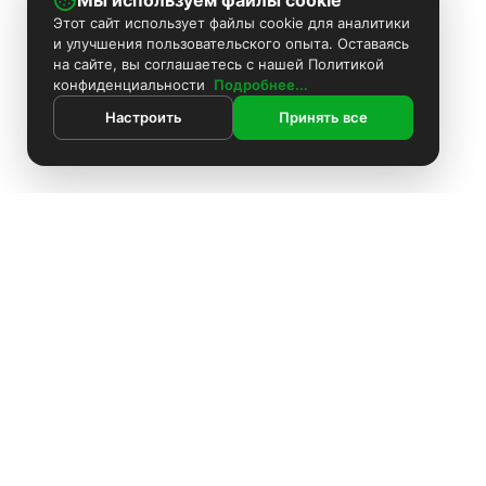
Мы используем файлы cookie
Этот сайт использует файлы cookie для аналитики
и улучшения пользовательского опыта. Оставаясь
на сайте, вы соглашаетесь с нашей Политикой
конфиденциальности
Подробнее...
Настроить
Принять все
ИНФОРМАЦИЯ
Контакты
Поиск
Каталог
Покраска камер
Установка видеонаблюдения
Информация
Комплекты видеонаблюдения
О компании
Установка видеонаблюдения
Доставка
Блоки питания
Оплата
О компании
Аккумуляторы
Политика конфиденциальности
Доставка
Производители