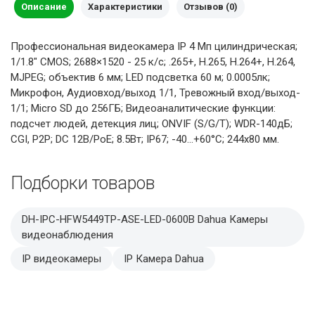
Описание
Характеристики
Отзывов (0)
Профессиональная видеокамера IP 4 Мп цилиндрическая;
1/1.8" CMOS; 2688×1520 - 25 к/с; .265+, H.265, H.264+, H.264,
MJPEG; объектив 6 мм; LED подсветка 60 м; 0.0005лк;
Микрофон, Аудиовход/выход 1/1, Тревожный вход/выход-
1/1; Micro SD до 256ГБ; Видеоаналитические функции:
подсчет людей, детекция лиц; ONVIF (S/G/T); WDR-140дБ;
CGI, P2P; DC 12В/PoE; 8.5Вт; IP67; -40...+60°C; 244х80 мм.
Подборки товаров
DH-IPC-HFW5449TP-ASE-LED-0600B Dahua Камеры
видеонаблюдения
IP видеокамеры
IP Камера Dahua