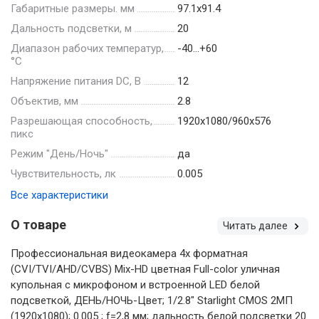
Габаритные размеры. мм
97.1х91.4
Дальность подсветки, м
20
Диапазон рабочих температур,
-40…+60
°С
Напряжение питания DC, В
12
Объектив, мм
2.8
Разрешающая способность,
1920х1080/960х576
пикс
Режим "День/Ночь"
да
Чувствительность, лк
0.005
Все характеристики
О товаре
Читать далее
Профессиональная видеокамера 4х форматная
(CVI/TVI/AHD/CVBS) Mix-HD цветная Full-color уличная
купольная с микрофоном и встроенной LED белой
подсветкой, ДЕНЬ/НОЧЬ-Цвет; 1/2.8" Starlight CMOS 2МП
(1920х1080); 0.005 ; f=2,8 мм; дальность белой подсветки 20