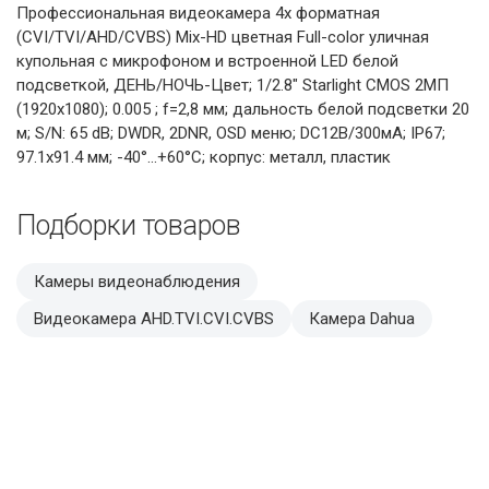
Профессиональная видеокамера 4х форматная
(CVI/TVI/AHD/CVBS) Mix-HD цветная Full-color уличная
купольная с микрофоном и встроенной LED белой
подсветкой, ДЕНЬ/НОЧЬ-Цвет; 1/2.8" Starlight CMOS 2МП
(1920х1080); 0.005 ; f=2,8 мм; дальность белой подсветки 20
м; S/N: 65 dB; DWDR, 2DNR, OSD меню; DC12В/300мА; IP67;
97.1х91.4 мм; -40°…+60°C; корпус: металл, пластик
Подборки товаров
Камеры видеонаблюдения
Видеокамера AHD.TVI.CVI.CVBS
Камера Dahua