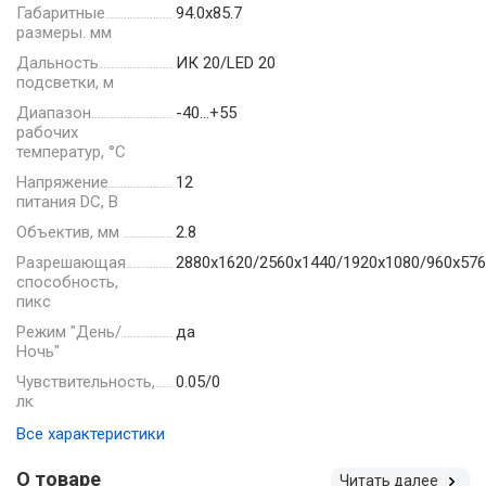
Габаритные
94.0х85.7
размеры. мм
Дальность
ИК 20/LED 20
подсветки, м
Диапазон
-40…+55
рабочих
температур, °С
Напряжение
12
питания DC, В
Объектив, мм
2.8
Разрешающая
2880х1620/2560х1440/1920х1080/960х576
способность,
пикс
Режим "День/
да
Ночь"
Чувствительность,
0.05/0
лк
Все характеристики
О товаре
Читать далее