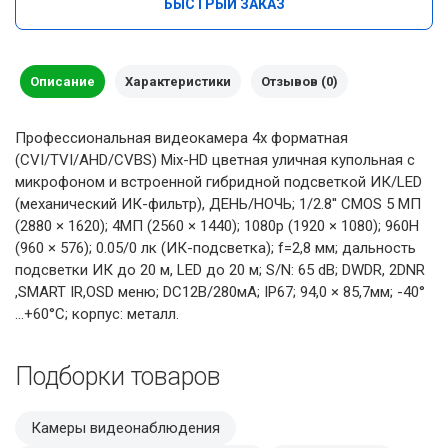
БЫСТРЫЙ ЗАКАЗ
Описание
Характеристики
Отзывов (0)
Профессиональная видеокамера 4х форматная
(CVI/TVI/AHD/CVBS) Mix-HD цветная уличная купольная с
микрофоном и встроенной гибридной подсветкой ИК/LED
(механический ИК-фильтр), ДЕНЬ/НОЧЬ; 1/2.8'' CMOS 5 МП
(2880 × 1620); 4MП (2560 × 1440); 1080p (1920 × 1080); 960H
(960 × 576); 0.05/0 лк (ИК-подсветка); f=2,8 мм; дальность
подсветки ИК до 20 м, LED до 20 м; S/N: 65 dB; DWDR, 2DNR
,SMART IR,OSD меню; DC12В/280мА; IP67; 94,0 × 85,7мм; -40°
…+60°C; корпус: металл.
Подборки товаров
Камеры видеонаблюдения