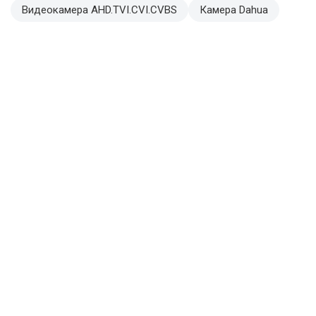
Видеокамера AHD.TVI.CVI.CVBS
Камера Dahua