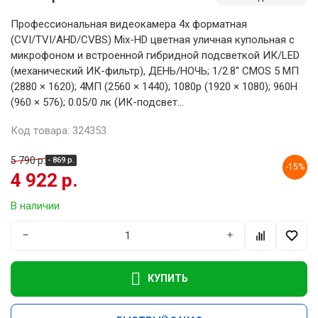
Профессиональная видеокамера 4х форматная
(CVI/TVI/AHD/CVBS) Mix-HD цветная уличная купольная с
микрофоном и встроенной гибридной подсветкой ИК/LED
(механический ИК-фильтр), ДЕНЬ/НОЧЬ; 1/2.8'' CMOS 5 МП
(2880 × 1620); 4MП (2560 × 1440); 1080p (1920 × 1080); 960H
(960 × 576); 0.05/0 лк (ИК-подсвет...
Код товара: 324353
5 790 р.
- 869 р.
-15%
4 922 р.
В наличии
−
+
КУПИТЬ