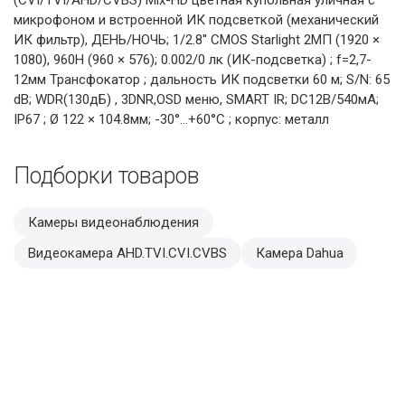
микрофоном и встроенной ИК подсветкой (механический
ИК фильтр), ДЕНЬ/НОЧЬ; 1/2.8'' CMOS Starlight 2MП (1920 ×
1080), 960H (960 × 576); 0.002/0 лк (ИК-подсветка) ; f=2,7-
12мм Трансфокатор ; дальность ИК подсветки 60 м; S/N: 65
dB; WDR(130дБ) , 3DNR,OSD меню, SMART IR; DC12В/540мА;
IP67 ; Ø 122 × 104.8мм; -30°…+60°C ; корпус: металл
Подборки товаров
Камеры видеонаблюдения
Видеокамера AHD.TVI.CVI.CVBS
Камера Dahua