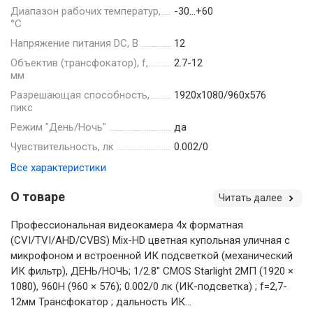
Диапазон рабочих температур,
-30…+60
°С
Напряжение питания DC, В
12
Объектив (трансфокатор), f,
2.7-12
мм
Разрешающая способность,
1920х1080/960х576
пикс
Режим "День/Ночь"
да
Чувствительность, лк
0.002/0
Все характеристики
О товаре
Читать далее
Профессиональная видеокамера 4х форматная
(CVI/TVI/AHD/CVBS) Mix-HD цветная купольная уличная с
микрофоном и встроенной ИК подсветкой (механический
ИК фильтр), ДЕНЬ/НОЧЬ; 1/2.8'' CMOS Starlight 2MП (1920 ×
1080), 960H (960 × 576); 0.002/0 лк (ИК-подсветка) ; f=2,7-
12мм Трансфокатор ; дальность ИК...