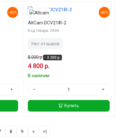
-40%
-40%
AltCam DCV21IR-2
Код товара: 2044
Нет отзывов
8 000 р.
- 3 200 р.
4 800 р.
В наличии
+
−
+
Купить
7
8
9
>
>|