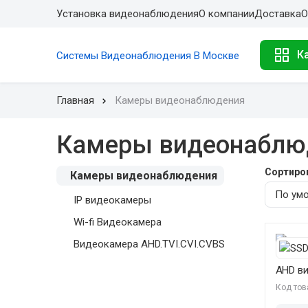
Установка видеонаблюдения
О компании
Доставка
О
К
Системы Видеонаблюдения В Москве
Главная
Камеры видеонаблюдения
Камеры видеонаблюд
Сортиро
Камеры видеонаблюдения
IP видеокамеры
Wi-fi Видеокамера
Видеокамера AHD.TVI.CVI.CVBS
AHD в
Код тов