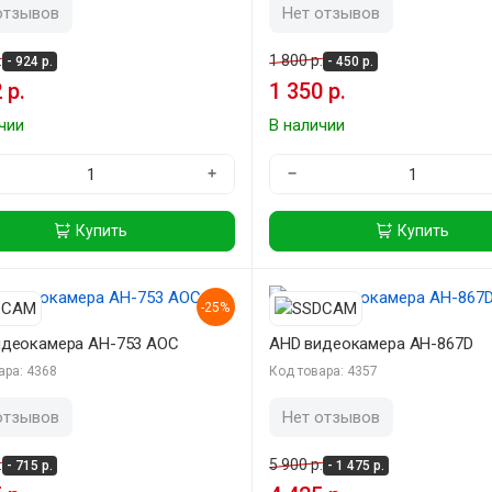
отзывов
Нет отзывов
.
1 800 р.
- 924 р.
- 450 р.
 р.
1 350 р.
чии
В наличии
+
−
Купить
Купить
-25%
идеокамера AH-753 AOC
AHD видеокамера AH-867D
ара: 4368
Код товара: 4357
отзывов
Нет отзывов
.
5 900 р.
- 715 р.
- 1 475 р.