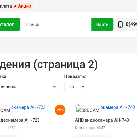
плата
Акции
аталог
8(49
Найти
ения (страница 2)
вка:
Показать:
-25%
идеокамера AH-723
AHD видеокамера AH-740
ара: 4351
Код товара: 4347