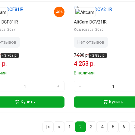
-40%
 DCF81IR
AltCam DCV21IR
ара: 2037
Код товара: 2080
отзывов
Нет отзывов
.
7 088 р.
- 3 709 р.
- 2 835 р.
 р.
4 253 р.
чии
В наличии
+
−
Купить
Купить
|<
<
1
2
3
4
5
6