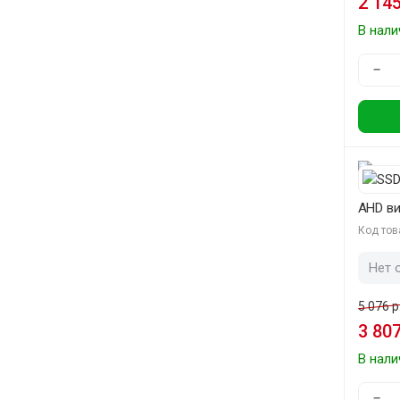
2 145
В нали
−
AHD в
Код тов
Нет 
5 076 р
3 807
В нали
−