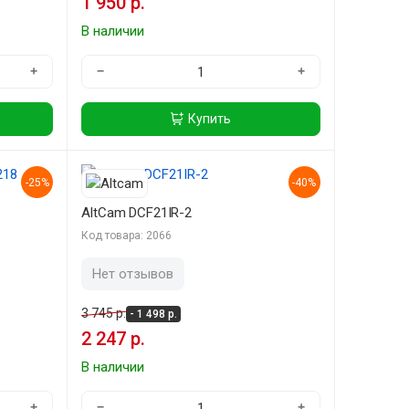
1 950 р.
В наличии
+
−
+
Купить
-25%
-40%
AltCam DCF21IR-2
Код товара: 2066
Нет отзывов
3 745 р.
- 1 498 р.
2 247 р.
В наличии
+
−
+