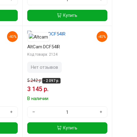
Купить
-40%
-40%
AltCam DCF54IR
Код товара: 2124
Нет отзывов
5 242 р.
- 2 097 р.
3 145 р.
В наличии
+
−
+
Купить