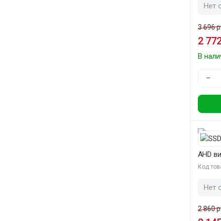
Нет 
3 696 р
2 772
В нали
−
AHD в
Код тов
Нет 
2 860 р