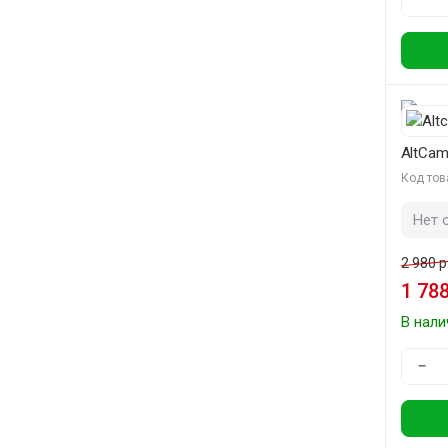
AltCam
Код тов
Нет 
2 980 р
1 788
В нали
−