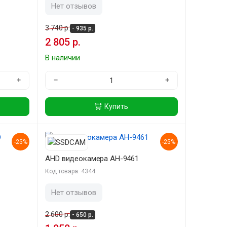
Нет отзывов
3 740 р.
- 935 р.
2 805 р.
В наличии
+
−
+
Купить
-25%
-25%
AHD видеокамера AH-9461
Код товара: 4344
Нет отзывов
2 600 р.
- 650 р.