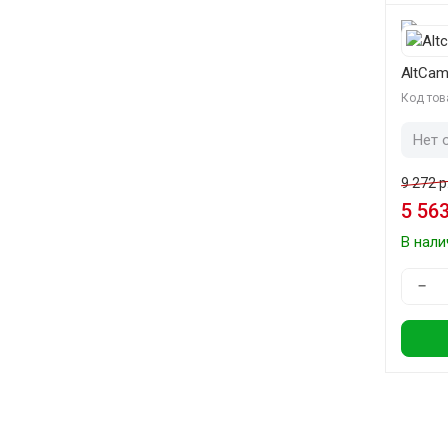
AltCam
Код тов
Нет 
9 272 р
5 563
В нали
−