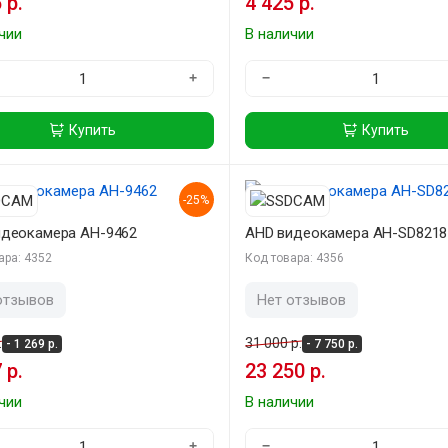
 р.
4 425 р.
чии
В наличии
+
−
Купить
Купить
-25%
идеокамера AH-9462
AHD видеокамера AH-SD8218
ара: 4352
Код товара: 4356
отзывов
Нет отзывов
.
31 000 р.
- 1 269 р.
- 7 750 р.
 р.
23 250 р.
чии
В наличии
+
−