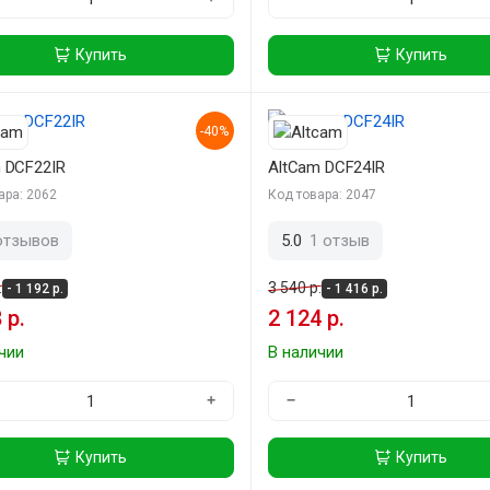
Купить
Купить
-40%
 DCF22IR
AltCam DCF24IR
ара: 2062
Код товара: 2047
отзывов
5.0
1 отзыв
.
3 540 р.
- 1 192 р.
- 1 416 р.
 р.
2 124 р.
чии
В наличии
+
−
Купить
Купить