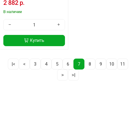
2 882 р.
В наличии
−
+
Купить
|<
<
3
4
5
6
7
8
9
10
11
>
>|