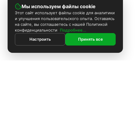
Мы используем файлы cookie
Этот сайт использует файлы cookie для аналитики
и улучшения пользовательского опыта. Оставаясь
на сайте, вы соглашаетесь с нашей Политикой
конфиденциальности
Подробнее...
Настроить
Принять все
ИНФОРМАЦИЯ
Контакты
Поиск
Каталог
Покраска камер
Установка видеонаблюдения
Информация
Комплекты видеонаблюдения
О компании
Доставка
Установка видеонаблюдения
Блоки питания
Оплата
О компании
Политика конфиденциальности
Аккумуляторы