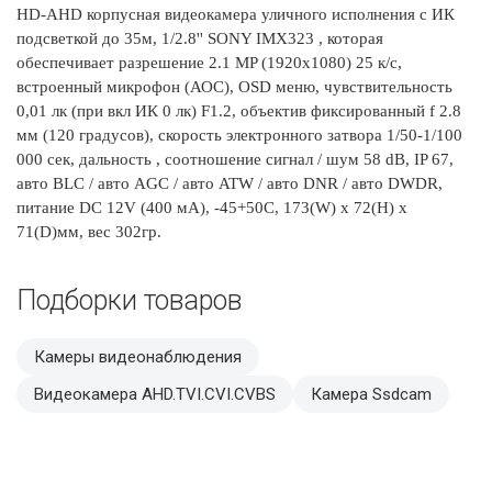
HD-AHD корпусная видеокамера уличного исполнения с ИК
подсветкой до 35м, 1/2.8'' SONY IMX323 , которая
обеспечивает разрешение 2.1 MP (1920х1080) 25 к/с,
встроенный микрофон (АОС), OSD меню, чувствительность
0,01 лк (при вкл ИК 0 лк) F1.2, объектив фиксированный f 2.8
мм (120 градусов), скорость электронного затвора 1/50-1/100
000 сек, дальность , соотношение сигнал / шум 58 dB, IP 67,
авто BLC / авто AGC / авто ATW / авто DNR / авто DWDR,
питание DC 12V (400 мА), -45+50C, 173(W) x 72(H) x
71(D)мм, вес 302гр.
Подборки товаров
Камеры видеонаблюдения
Видеокамера AHD.TVI.CVI.CVBS
Камера Ssdcam