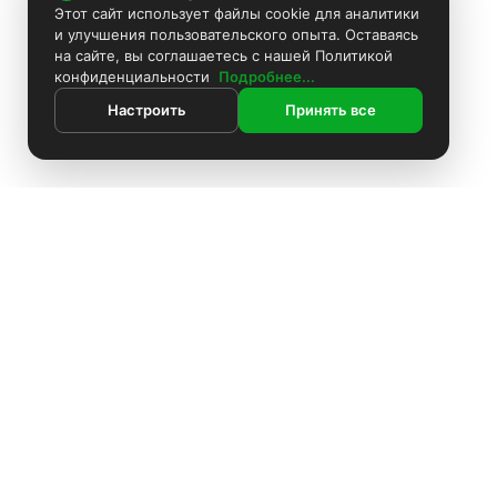
Этот сайт использует файлы cookie для аналитики
и улучшения пользовательского опыта. Оставаясь
на сайте, вы соглашаетесь с нашей Политикой
конфиденциальности
Подробнее...
Настроить
Принять все
ИНФОРМАЦИЯ
Контакты
Поиск
Каталог
Покраска камер
Установка видеонаблюдения
Информация
Комплекты видеонаблюдения
О компании
Установка видеонаблюдения
Доставка
Блоки питания
Оплата
О компании
Аккумуляторы
Политика конфиденциальности
Доставка
Производители