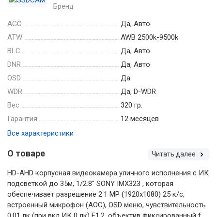
Бренд
AGC
Да, Авто
ATW
AWB 2500k-9500k
BLC
Да, Авто
DNR
Да, Авто
OSD
Да
WDR
Да, D-WDR
Вес
320 гр.
Гарантия
12 месяцев
Все характеристики
О товаре
Читать далее
HD-AHD корпусная видеокамера уличного исполнения с ИК
подсветкой до 35м, 1/2.8'' SONY IMX323 , которая
обеспечивает разрешение 2.1 MP (1920х1080) 25 к/с,
встроенный микрофон (АОС), OSD меню, чувствительность
0,01 лк (при вкл ИК 0 лк) F1.2, объектив фиксированный f