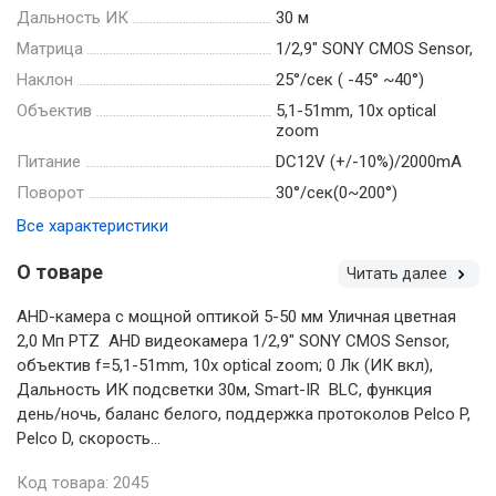
Дальность ИК
30 м
Матрица
1/2,9" SONY CMOS Sensor,
Наклон
25°/сек ( -45° ~40°)
Объектив
5,1-51mm, 10x optical
zoom
Питание
DC12V (+/-10%)/2000mA
Поворот
30°/сек(0~200°)
Все характеристики
О товаре
Читать далее
АHD-камера с мощной оптикой 5-50 мм Уличная цветная
2,0 Мп PTZ AHD видеокамера 1/2,9" SONY CMOS Sensor,
объектив f=5,1-51mm, 10x optical zoom; 0 Лк (ИК вкл),
Дальность ИК подсветки 30м, Smart-IR BLC, функция
день/ночь, баланс белого, поддержка протоколов Pelco P,
Pelco D, скорость...
Код товара: 2045