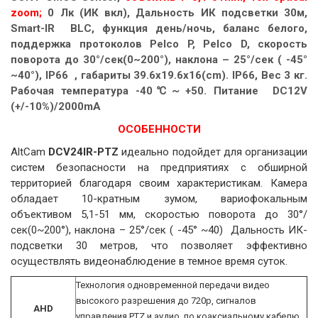
zoom;
0 Лк (ИК вкл), Дальность ИК подсветки 30м,
Smart-IR BLC, функция день/ночь, баланс белого,
поддержка протоколов Pelco P, Pelco D, скорость
поворота до 30°/сек(0~200°), наклона – 25°/сек ( -45°
~40°), IP66 , габариты 39.6x19.6x16(cm). IP66, Вес 3 кг.
Рабочая температура -40℃～+50. Питание DC12V
(+/-10%)/2000mA
ОСОБЕННОСТИ
AltCam
DCV24IR-PTZ
идеально подойдет для организации
систем безопасности на предприятиях с обширной
территорией благодаря своим характеристикам. Камера
обладает 10-кратным зумом, вариофокальным
объективом 5,1-51 мм, скоростью поворота до 30°/
сек(0~200°), наклона – 25°/сек ( -45° ~40) Дальность ИК-
подсветки 30 метров, что позволяет эффективно
осуществлять видеонаблюдение в темное время суток.
Технология одновременной передачи видео
высокого разрешения до 720р, сигналов
AHD
управления PTZ и аудио по коаксиальному кабелю