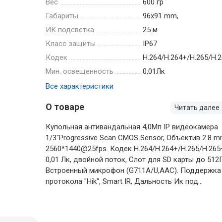
Вес
600 гр
Габариты
96х91 mm,
ИК подсветка
25 м
Класс защиты
IP67
Кодек
H.264/H.264+/H.265/H.
Мин. освещенность
0,01Лк
Все характеристики
О товаре
Читать далее
Купольная антивандальная 4,0Мп IP видеокамера
1/3"Progressive Scan CMOS Sensor, Объектив 2.8 m
2560*1440@25fps. Кодек H.264/H.264+/H.265/H.265
0,01 Лк, двойной поток, Слот для SD карты до 512
Встроенный микрофон (G711A/U,AAC). Поддержка
протокола "Hik", Smart IR, Дальность Ик под...