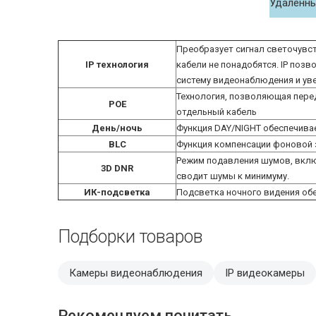
Удаленны
Преобразует сигнал светочувс
IP технология
кабели не понадобятся. IP поз
систему видеонаблюдения и ув
Технология, позволяющая перед
POE
отдельный кабель
День/ночь
Функция DAY/NIGHT обеспечива
BLC
Функция компенсации фоновой 
Режим подавления шумов, вклю
3D DNR
сводит шумы к минимуму.
ИК-подсветка
Подсветка ночного видения обе
Подборки товаров
Камеры видеонаблюдения
IP видеокамеры
Рекомендуем почитать