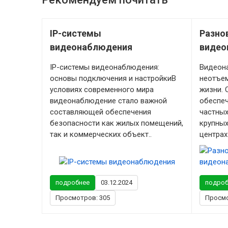
IP-системы
Разно
видеонаблюдения
видео
IP-системы видеонаблюдения:
Видеон
основы подключения и настройкиВ
неотъе
условиях современного мира
жизни. 
видеонаблюдение стало важной
обеспеч
составляющей обеспечения
частных
безопасности как жилых помещений,
крупных
так и коммерческих объект..
центрах
подробнее
03.12.2024
подроб
Просмотров: 305
Просмо