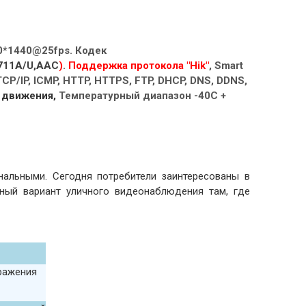
*1440@25fps. Кодек
711A/U,AAC
)
.
Поддержка протокола "Hik"
, Smart
CP/IP, ICMP, HTTP, HTTPS, FTP, DHCP, DNS, DDNS,
 движения,
Температурный диапазон -40С +
нальными. Сегодня потребители заинтересованы в
ный вариант уличного видеонаблюдения там, где
бражения