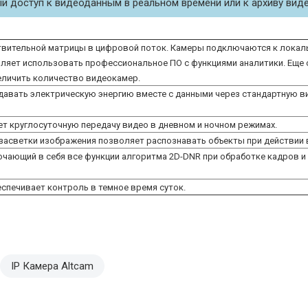
й доступ к видеоданным в реальном времени или к архиву вид
твительной матрицы в цифровой поток. Камеры подключаются к локаль
воляет использовать профессиональное ПО с функциями аналитики. Еще
еличить количество видеокамер.
авать электрическую энергию вместе с данными через стандартную витую
ет круглосуточную передачу видео в дневном и ночном режимах.
засветки изображения позволяет распознавать объекты при действии 
чающий в себя все функции алгоритма 2D-DNR при обработке кадров 
спечивает контроль в темное время суток.
IP Камера Altcam