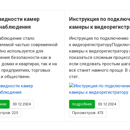
видности камер
Инструкция по подклю
наблюдения
камеры к видеорегистр
аблюдение стало
Инструкция по подключению
млемой частью современной
к видеорегистраторуПодклю
Оно используется для
камеры к видеорегистратору
ения безопасности как в
показаться сложным процесс
 домах и квартирах, так и на
если следовать простым шага
 предприятиях, торговых
всё станет намного проще. В 
 и общественн..
стат..
нее
03.12.2024
подробнее
03.12.2024
тров: 225
Просмотров: 473