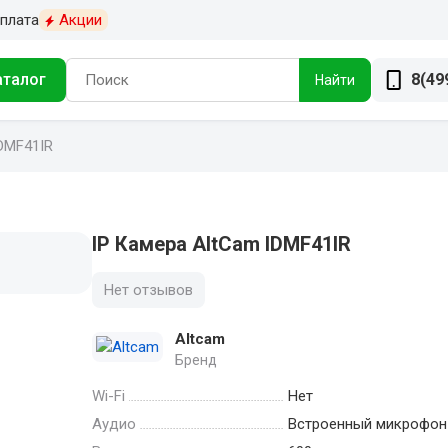
плата
Акции
аталог
8(49
Найти
DMF41IR
IP Камера AltCam IDMF41IR
Нет отзывов
Altcam
Бренд
Wi-Fi
Нет
Аудио
Встроенный микрофон