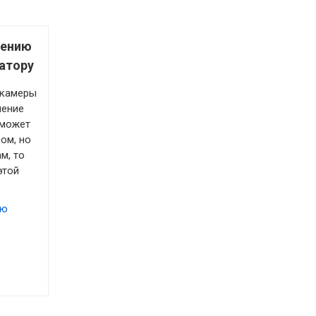
чению
атору
 камеры
чение
 может
ом, но
м, то
этой