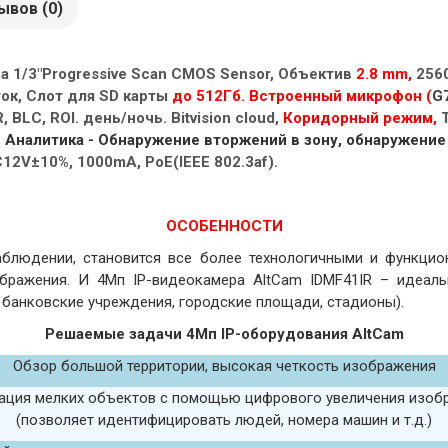
ывов (0)
а 1/3"Progressive Scan CMOS Sensor, Объектив
2.8 mm,
2560
ток, Слот для SD карты
до 512Гб.
Встроенный микрофон (
G
BLC, ROI. день/ночь. Bitvision cloud,
Коридорный режим,
T
,
Аналитика - Обнаружение вторжений в зону, обнаружение
12V±10%, 1000mA, PoE(IEEE 802.3af).
ОСОБЕННОСТИ
блюдении, становится все более технологичными и функцио
бражения. И 4Мп IP-видеокамера AltCam IDMF41IR – идеаль
, банковские учреждения, городские площади, стадионы).
Решаемые задачи 4Мп IP-оборудования AltCam
Обзор большой территории, высокая четкость изображения
ация мелких объектов с помощью цифрового увеличения изо
(позволяет идентифицировать людей, номера машин и т.д.)