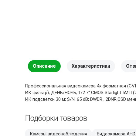
Описание
Характеристики
Отз
Профессиональная видеокамера 4х форматная (CVI/
ИК фильтр), ДЕНЬ/НОЧЬ; 1/2.7'' CMOS Starlight 5MП (28
ИК подсветки 30 м; S/N: 65 dB; DWDR , 2DNR,OSD меню
Подборки товаров
Камеры видеонаблюдения
Видеокамера AHD.