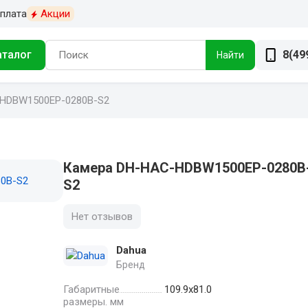
плата
Акции
аталог
8(49
Найти
HDBW1500EP-0280B-S2
Камера DH-HAC-HDBW1500EP-0280B
S2
Нет отзывов
Dahua
Бренд
Габаритные
109.9х81.0
размеры. мм