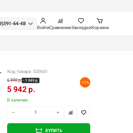
9)391-64-48
Войти
Сравнение
Закладки
Корзина
-
Код товара: 320603
6 990 р.
- 1 049 р.
-15%
5 942 р.
В наличии
−
+
КУПИТЬ