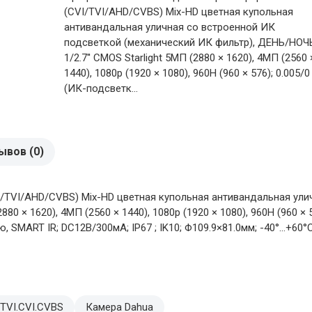
(CVI/TVI/AHD/CVBS) Mix-HD цветная купольная
антивандальная уличная со встроенной ИК
подсветкой (механический ИК фильтр), ДЕНЬ/НОЧ
1/2.7'' CMOS Starlight 5MП (2880 × 1620), 4MП (2560 
1440), 1080p (1920 × 1080), 960H (960 × 576); 0.005/0
(ИК-подсветк...
ывов (0)
TVI/AHD/CVBS) Mix-HD цветная купольная антивандальная ули
80 × 1620), 4MП (2560 × 1440), 1080p (1920 × 1080), 960H (960 × 5
, SMART IR; DC12В/300мА; IP67 ; IK10; Φ109.9×81.0мм; -40°…+60°
TVI.CVI.CVBS
Камера Dahua