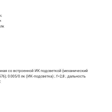
Ь;
×
 лк
чная со встроенной ИК подсветкой (механический
76); 0.005/0 лк (ИК-подсветка) ; f=2,8 ; дальность
C