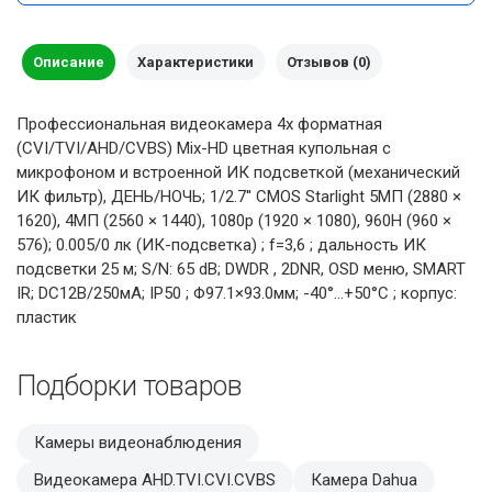
Описание
Характеристики
Отзывов (0)
Профессиональная видеокамера 4х форматная
(CVI/TVI/AHD/CVBS) Mix-HD цветная купольная с
микрофоном и встроенной ИК подсветкой (механический
ИК фильтр), ДЕНЬ/НОЧЬ; 1/2.7'' CMOS Starlight 5MП (2880 ×
1620), 4MП (2560 × 1440), 1080p (1920 × 1080), 960H (960 ×
576); 0.005/0 лк (ИК-подсветка) ; f=3,6 ; дальность ИК
подсветки 25 м; S/N: 65 dB; DWDR , 2DNR, OSD меню, SMART
IR; DC12В/250мА; IP50 ; Φ97.1×93.0мм; -40°…+50°C ; корпус:
пластик
Подборки товаров
Камеры видеонаблюдения
Видеокамера AHD.TVI.CVI.CVBS
Камера Dahua