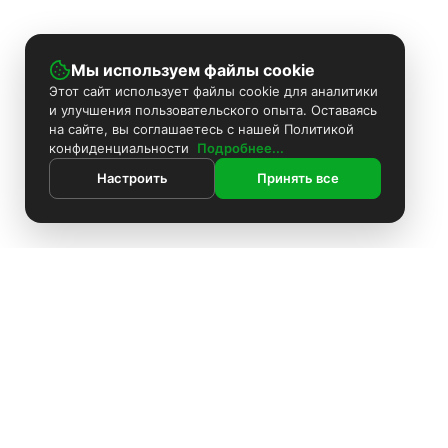
Мы используем файлы cookie
Этот сайт использует файлы cookie для аналитики
и улучшения пользовательского опыта. Оставаясь
на сайте, вы соглашаетесь с нашей Политикой
конфиденциальности
Подробнее...
Настроить
Принять все
ИНФОРМАЦИЯ
Контакты
Поиск
Каталог
Покраска камер
Установка видеонаблюдения
Информация
Комплекты видеонаблюдения
О компании
Установка видеонаблюдения
Доставка
Блоки питания