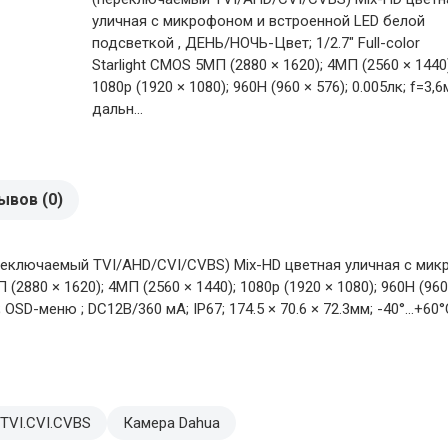
уличная с микрофоном и встроенной LED белой
подсветкой , ДЕНЬ/НОЧЬ-Цвет; 1/2.7" Full-color
Starlight CMOS 5MП (2880 × 1620); 4MП (2560 × 1440
1080p (1920 × 1080); 960H (960 × 576); 0.005лк; f=3,6
дальн...
ывов (0)
еключаемый TVI/AHD/CVI/CVBS) Mix-HD цветная уличная с микр
 (2880 × 1620); 4MП (2560 × 1440); 1080p (1920 × 1080); 960H (960
 OSD-меню ; DC12В/360 мА; IP67; 174.5 × 70.6 × 72.3мм; -40°…+60°
TVI.CVI.CVBS
Камера Dahua