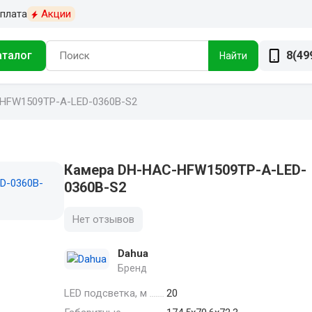
плата
Акции
аталог
8(49
Найти
HFW1509TP-A-LED-0360B-S2
Камера DH-HAC-HFW1509TP-A-LED-
0360B-S2
Нет отзывов
Dahua
Бренд
LED подсветка, м
20