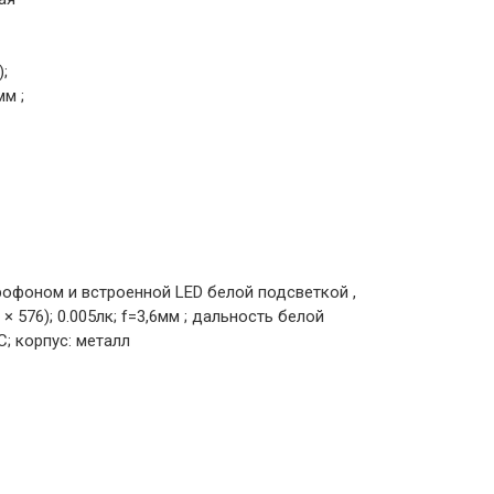
);
мм ;
офоном и встроенной LED белой подсветкой ,
 × 576); 0.005лк; f=3,6мм ; дальность белой
C; корпус: металл