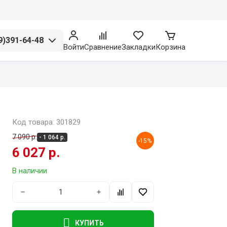
9)391-64-48
Войти
Сравнение
Закладки
Корзина
Код товара: 301829
7 090 р.
- 1 064 р.
-15%
6 027 р.
В наличии
−
+
КУПИТЬ