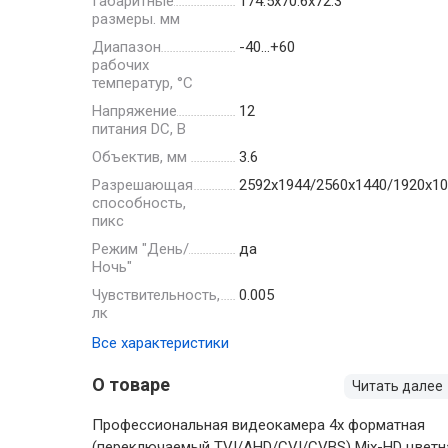
Габаритные
174.5х70.6х72.3
размеры. мм
Диапазон
-40…+60
рабочих
температур, °С
Напряжение
12
питания DC, В
Объектив, мм
3.6
Разрешающая
2592х1944/2560х1440/1920х10
способность,
пикс
Режим "День/
да
Ночь"
Чувствительность,
0.005
лк
Все характеристики
О товаре
Читать далее
Профессиональная видеокамера 4х форматная
(переключаемый TVI/AHD/CVI/CVBS) Mix-HD цветн