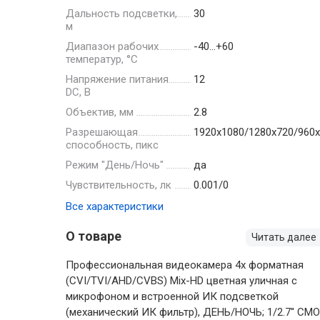
Дальность подсветки,
30
м
Диапазон рабочих
-40…+60
температур, °С
Напряжение питания
12
DC, В
Объектив, мм
2.8
Разрешающая
1920х1080/1280х720/960
способность, пикс
Режим "День/Ночь"
да
Чувствительность, лк
0.001/0
Все характеристики
О товаре
Читать далее
Профессиональная видеокамера 4х форматная
(CVI/TVI/AHD/CVBS) Mix-HD цветная уличная с
микрофоном и встроенной ИК подсветкой
(механический ИК фильтр), ДЕНЬ/НОЧЬ; 1/2.7'' CM