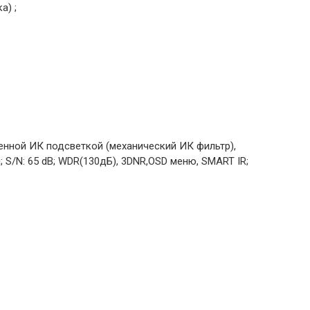
а) ;
енной ИК подсветкой (механический ИК фильтр),
м; S/N: 65 dB; WDR(130дБ), 3DNR,OSD меню, SMART IR;