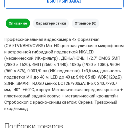
БЫСТРЫЙ ЗАКАЗ
Описание
Характеристики
Отзывов (0)
Профессиональная видеокамера 4х форматная
(CVI/TVI/AHD/CVBS) Mix-HD цветная уличная с микрофоном
и встроенной гибридной подсветкой ИК/LED
(механический ИК-фильтр) , ДЕНЬ/НОЧЬ; 1/2.7'' CMOS 5МП
(2880 × 1620); 4MП (2560 × 1440); 1080p (1920 × 1080); 960H
(960 × 576); 0.001/0 лк (ИК-подсветка); f=3,6 мм; дальность
подсветки ИК до 40 м, LED до 40 м; S/N: 65 dB; WDR(120дБ),
2DNR ,SMART IR,OSD меню; DC12В/900мА; IP67; 240,7×90,7
мм; -40°…+60°C; корпус: Металлическая передняя крышка +
пластиковый задний корпус + металлический кронштейн;
Cтробоскоп с красно-синим светом; Сирена; Тревожный
вход/выход
Подборки товаров