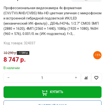
Профессиональная видеокамера 4х форматная
(CVI/TVI/AHD/CVBS) Mix-HD цветная уличная с микрофоном
и встроенной гибридной подсветкой ИК/LED
(механический ИК-фильтр) , ДЕНЬ/НОЧЬ; 1/2.7'' CMOS 5МП
(2880 × 1620); 4MП (2560 × 1440); 1080p (1920 × 1080); 960H
(960 × 576); 0.001/0 лк (ИК-подсветка); f=3,...
Код товара: 324337
10 290 р.
- 1 544 р.
-15%
8 747 р.
В наличии
−
+
КУПИТЬ