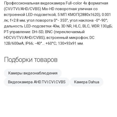
Профессиональная видеокамера Full-color 4х форматная
(CVI/TVI/AHD/CVBS) Mix-HD поворотная уличная со
встроенной LED-подсветкой; 5 МП КМОП(2880х1620); 0.001
лк; f=2.8 мм; угол поворота 0°- 355°, угол наклона -0°-90°;
дальность LED-подсветки 40м, 3D NR, HLC, BLC, WDR 130дБ;
PT-управление: DH-SD; BNC (переключаемый
HDCVI/TVI/AHD/CVBS); встроенный микрофон; DC
12В/600мА; IP66; -40°... +60°C; 130×93х91 мм.
Подборки товаров
Камеры видеонаблюдения
Видеокамера AHD.TVI.CVI.CVBS
Камера Dahua