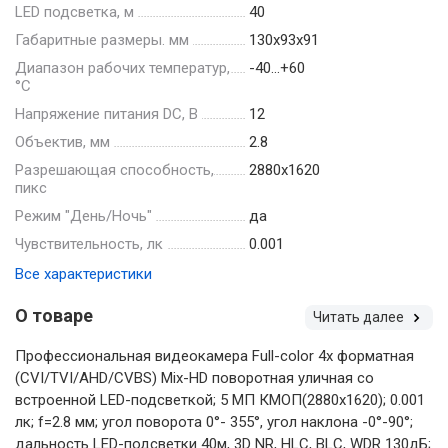
LED подсветка, м
40
Габаритные размеры. мм
130х93х91
Диапазон рабочих температур,
-40…+60
°С
Напряжение питания DC, В
12
Объектив, мм
2.8
Разрешающая способность,
2880х1620
пикс
Режим "День/Ночь"
да
Чувствительность, лк
0.001
Все характеристики
О товаре
Читать далее
Профессиональная видеокамера Full-color 4х форматная
(CVI/TVI/AHD/CVBS) Mix-HD поворотная уличная со
встроенной LED-подсветкой; 5 МП КМОП(2880х1620); 0.001
лк; f=2.8 мм; угол поворота 0°- 355°, угол наклона -0°-90°;
дальность LED-подсветки 40м, 3D NR, HLC, BLC, WDR 130дБ;