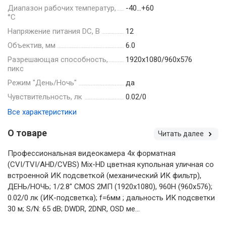
Диапазон рабочих температур,
-40…+60
°С
Напряжение питания DC, В
12
Объектив, мм
6.0
Разрешающая способность,
1920х1080/960х576
пикс
Режим "День/Ночь"
да
Чувствительность, лк
0.02/0
Все характеристики
О товаре
Читать далее
Профессиональная видеокамера 4х форматная
(CVI/TVI/AHD/CVBS) Mix-HD цветная купольная уличная со
встроенной ИК подсветкой (механический ИК фильтр),
ДЕНЬ/НОЧЬ; 1/2.8" CMOS 2МП (1920х1080), 960H (960х576);
0.02/0 лк (ИК-подсветка); f=6мм ; дальность ИК подсветки
30 м; S/N: 65 dB; DWDR, 2DNR, OSD ме...