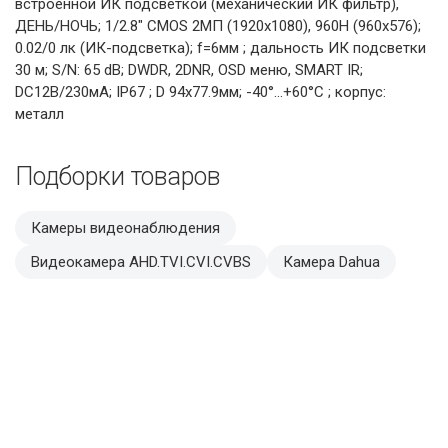
встроенной ИК подсветкой (механический ИК фильтр),
ДЕНЬ/НОЧЬ; 1/2.8" CMOS 2МП (1920х1080), 960H (960х576);
0.02/0 лк (ИК-подсветка); f=6мм ; дальность ИК подсветки
30 м; S/N: 65 dB; DWDR, 2DNR, OSD меню, SMART IR;
DC12В/230мА; IP67 ; D 94х77.9мм; -40°…+60°C ; корпус:
металл
Подборки товаров
Камеры видеонаблюдения
Видеокамера AHD.TVI.CVI.CVBS
Камера Dahua