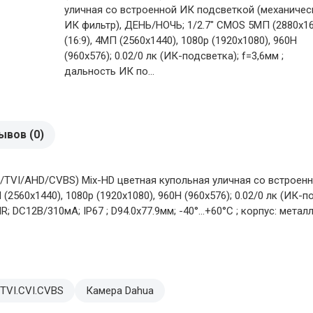
уличная со встроенной ИК подсветкой (механичес
ИК фильтр), ДЕНЬ/НОЧЬ; 1/2.7" CMOS 5МП (2880х1
(16:9), 4МП (2560х1440), 1080p (1920х1080), 960H
(960х576); 0.02/0 лк (ИК-подсветка); f=3,6мм ;
дальность ИК по...
ывов (0)
TVI/AHD/CVBS) Mix-HD цветная купольная уличная со встроенн
2560х1440), 1080p (1920х1080), 960H (960х576); 0.02/0 лк (ИК-п
R; DC12В/310мА; IP67 ; D94.0х77.9мм; -40°…+60°C ; корпус: метал
TVI.CVI.CVBS
Камера Dahua