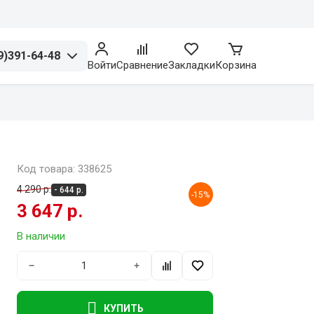
9)391-64-48
Войти
Сравнение
Закладки
Корзина
Код товара: 338625
4 290 р.
- 644 р.
-15%
3 647 р.
В наличии
−
+
КУПИТЬ