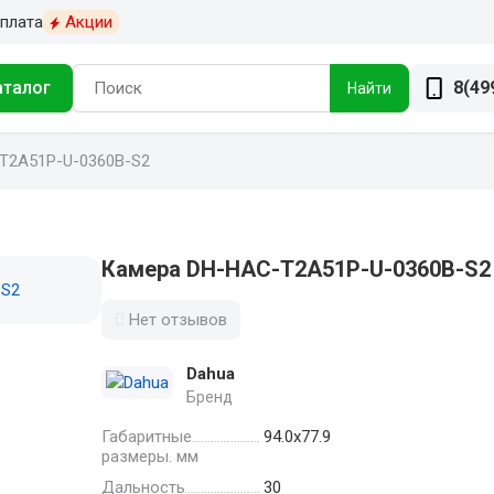
плата
Акции
аталог
8(49
Найти
T2A51P-U-0360B-S2
Камера DH-HAC-T2A51P-U-0360B-S2
Нет отзывов
Dahua
Бренд
Габаритные
94.0х77.9
размеры. мм
Дальность
30