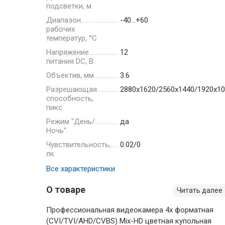
подсветки, м
Диапазон
-40…+60
рабочих
температур, °С
Напряжение
12
питания DC, В
Объектив, мм
3.6
Разрешающая
2880х1620/2560х1440/1920х10
способность,
пикс
Режим "День/
да
Ночь"
Чувствительность,
0.02/0
лк
Все характеристики
О товаре
Читать далее
Профессиональная видеокамера 4х форматная
(CVI/TVI/AHD/CVBS) Mix-HD цветная купольная