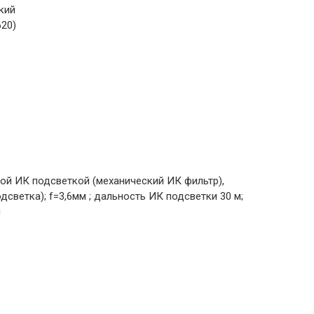
кий
620)
ой ИК подсветкой (механический ИК фильтр),
одсветка); f=3,6мм ; дальность ИК подсветки 30 м;
л