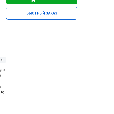
БЫСТРЫЙ ЗАКАЗ
 до
в
е
А;