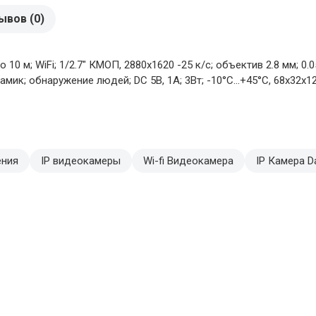
ывов (0)
0 м; WiFi; 1/2.7" КМОП, 2880х1620 -25 к/с; объектив 2.8 мм; 0.
ик; обнаружение людей; DC 5В, 1А; 3Вт; -10°C...+45°C, 68х32х1
ения
IP видеокамеры
Wi-fi Видеокамера
IP Камера D