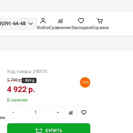
9)391-64-48
Войти
Сравнение
Закладки
Корзина
Код товара: 340070
5 790 р.
- 869 р.
-15%
4 922 р.
В наличии
−
+
мик
КУПИТЬ