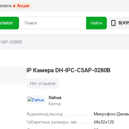
плата
Акции
аталог
8(49
Найти
C5AP-0280B
IP Камера DH-IPC-C5AP-0280B
Нет отзывов
Dahua
Бренд
Аудиовход/выход
Микрофон/Дина
Габаритные размеры. мм
68х32х120