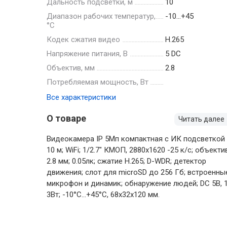
Дальность подсветки, м
10
Диапазон рабочих температур,
-10…+45
°С
Кодек сжатия видео
H.265
Напряжение питания, В
5 DC
Объектив, мм
2.8
Потребляемая мощность, Вт
Все характеристики
О товаре
Читать далее
Видеокамера IP 5Мп компактная с ИК подсветкой
10 м; WiFi; 1/2.7" КМОП, 2880х1620 -25 к/с; объекти
2.8 мм; 0.05лк; сжатие H.265; D-WDR; детектор
движения; слот для microSD до 256 Гб; встроенны
микрофон и динамик; обнаружение людей; DC 5В, 1
3Вт; -10°C...+45°C, 68х32х120 мм.