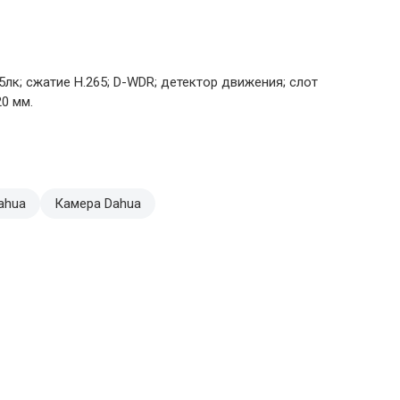
05лк; сжатие H.265; D-WDR; детектор движения; слот
20 мм.
ahua
Камера Dahua