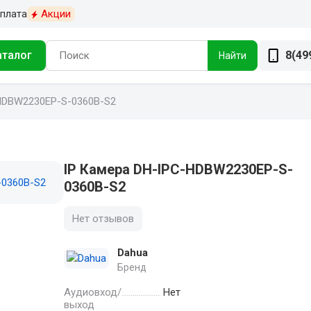
плата
Акции
аталог
8(49
Найти
HDBW2230EP-S-0360B-S2
IP Камера DH-IPC-HDBW2230EP-S-
0360B-S2
Нет отзывов
Dahua
Бренд
Аудиовход/
Нет
выход