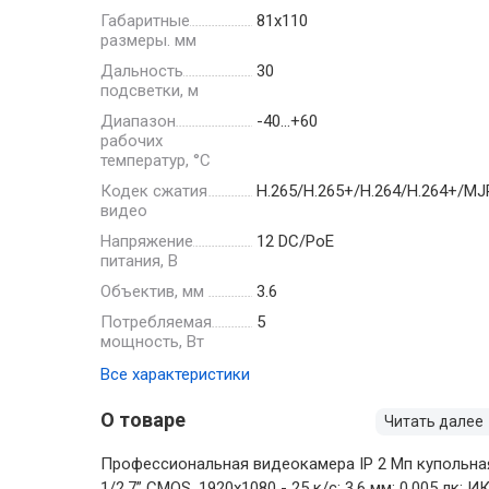
Габаритные
81х110
размеры. мм
Дальность
30
подсветки, м
Диапазон
-40…+60
рабочих
температур, °С
Кодек сжатия
H.265/H.265+/H.264/H.264+/M
видео
Напряжение
12 DC/PoE
питания, В
Объектив, мм
3.6
Потребляемая
5
мощность, Вт
Все характеристики
О товаре
Читать далее
Профессиональная видеокамера IP 2 Мп купольна
1/2.7” CMOS, 1920х1080 - 25 к/с; 3.6 мм; 0.005 лк; И