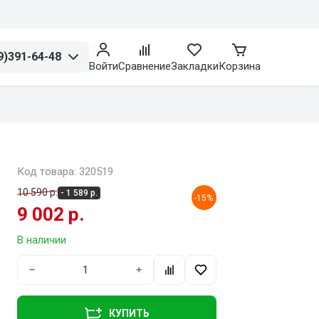
9)391-64-48
Войти
Сравнение
Закладки
Корзина
Код товара: 320519
10 590 р.
- 1 589 р.
-15%
9 002 р.
В наличии
−
+
КУПИТЬ