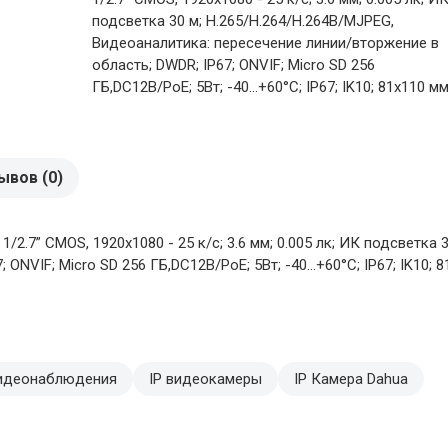
подсветка 30 м; H.265/H.264/H.264B/MJPEG,
Видеоаналитика: пересечение линии/вторжение в
область; DWDR; IP67; ONVIF; Micro SD 256
ГБ,DC12В/PoE; 5Вт; -40...+60°C; IP67; IK10; 81х110 мм
ывов (0)
2.7” CMOS, 1920х1080 - 25 к/с; 3.6 мм; 0.005 лк; ИК подсветка 
NVIF; Micro SD 256 ГБ,DC12В/PoE; 5Вт; -40...+60°C; IP67; IK10; 8
видеонаблюдения
IP видеокамеры
IP Камера Dahua