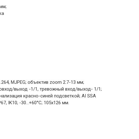
мм;
ка
H.264, MJPEG; объектив zoom 2.7-13 мм;
овход/выход -1/1, тревожный вход/выход- 1/1;
гнализация красно-синей подсветкой; AI SSA
, IK10; -30...+60°C; 105х126 мм.