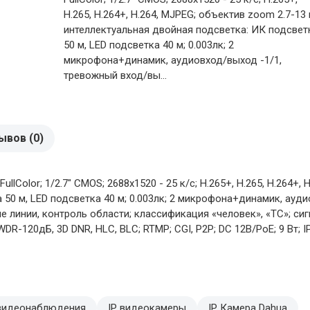
H.265, H.264+, H.264, MJPEG; объектив zoom 2.7-13 
интеллектуальная двойная подсветка: ИК подсвет
50 м, LED подсветка 40 м; 0.003лк; 2
микрофона+динамик, аудиовход/выход -1/1,
тревожный вход/вы...
ывов (0)
Color; 1/2.7" CMOS; 2688х1520 - 25 к/с; Н.265+, H.265, H.264+, 
50 м, LED подсветка 40 м; 0.003лк; 2 микрофона+динамик, ауди
е линии, контроль области; классификация «человек», «ТС»; си
-120дБ, 3D DNR, HLC, BLC; RTMP; CGI, P2P; DC 12В/PoE; 9 Вт; IP67
видеонаблюдения
IP видеокамеры
IP Камера Dahua