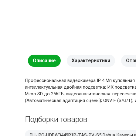
Описание
Характеристики
Отз
Профессиональная видеокамера IP 4 Мп купольная Full
интеллектуальная двойная подсветка: ИК подсветка 
Micro SD до 256ГБ; видеоаналитическая: пересечени
(Автоматическая адаптация сцены); ONVIF (S/G/T); WDR
Подборки товаров
DH-IPC-HDBW3449R1P-ZAS-PV-S5 Dahua Камеры 