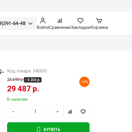
9)391-64-48
Войти
Сравнение
Закладки
Корзина
S-
Код товара: 340093
34 690 р.
- 5 204 р.
-15%
29 487 р.
В наличии
−
+
КУПИТЬ