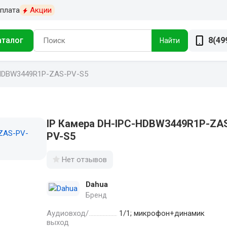
плата
Акции
аталог
8(49
Найти
HDBW3449R1P-ZAS-PV-S5
IP Камера DH-IPC-HDBW3449R1P-ZA
PV-S5
Нет отзывов
Dahua
Бренд
Аудиовход/
1/1; микрофон+динамик
выход