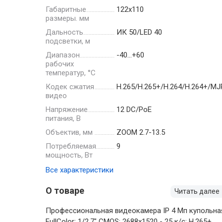
Габаритные
122х110
размеры. мм
Дальность
ИК 50/LED 40
подсветки, м
Диапазон
-40…+60
рабочих
температур, °С
Кодек сжатия
H.265/H.265+/H.264/H.264+/M
видео
Напряжение
12 DC/PoE
питания, В
Объектив, мм
ZOOM 2.7-13.5
Потребляемая
9
мощность, Вт
Все характеристики
О товаре
Читать далее
Профессиональная видеокамера IP 4 Мп купольна
FullColor; 1/2.7" CMOS; 2688х1520 - 25 к/с; Н.265+,