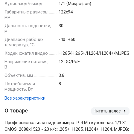
Аудиовход/выход
1/1 (Микрофон)
Габаритные размеры.
122х94
мм
Дальность подсветки,
30
м
Диапазон рабочих
-40…+60
температур, °С
Кодек сжатия видео
H.265/H.265+/H.264/H.264+/MJPEG
Напряжение питания,
12 DC/PoE
В
Объектив, мм
3.6
Потребляемая
8
мощность, Вт
Все характеристики
О товаре
Читать далее
Профессиональная видеокамера IP 4 Мп купольная; 1/1.8"
CMOS; 2688х1520 - 20 к/с; .265+, H.265, H.264+, H.264, MJPEG;