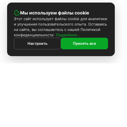
Мы используем файлы cookie
Этот сайт использует файлы cookie для аналитики
и улучшения пользовательского опыта. Оставаясь
на сайте, вы соглашаетесь с нашей Политикой
конфиденциальности
Подробнее...
Настроить
Принять все
ИНФОРМАЦИЯ
Контакты
Поиск
Каталог
Покраска камер
Установка видеонаблюдения
Информация
Комплекты видеонаблюдения
О компании
Установка видеонаблюдения
Доставка
Блоки питания
Оплата
О компании