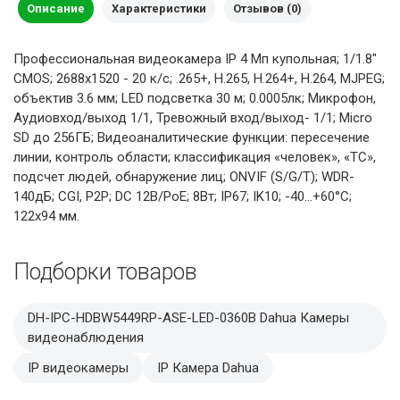
Описание
Характеристики
Отзывов (0)
Профессиональная видеокамера IP 4 Мп купольная; 1/1.8"
CMOS; 2688х1520 - 20 к/с; .265+, H.265, H.264+, H.264, MJPEG;
объектив 3.6 мм; LED подсветка 30 м; 0.0005лк; Микрофон,
Аудиовход/выход 1/1, Тревожный вход/выход- 1/1; Micro
SD до 256ГБ; Видеоаналитические функции: пересечение
линии, контроль области; классификация «человек», «ТС»,
подсчет людей, обнаружение лиц; ONVIF (S/G/T); WDR-
140дБ; CGI, P2P; DC 12В/PoE; 8Вт; IP67; IK10; -40...+60°C;
122х94 мм.
Подборки товаров
DH-IPC-HDBW5449RP-ASE-LED-0360B Dahua Камеры
видеонаблюдения
IP видеокамеры
IP Камера Dahua