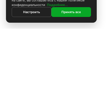
на сайте, вы соглашаетесь с нашей Политикой
конфиденциальности
Подробнее...
Настроить
Принять все
ИНФОРМАЦИЯ
Контакты
Поиск
Каталог
Покраска камер
Установка видеонаблюдения
Информация
Комплекты видеонаблюдения
О компании
Установка видеонаблюдения
Доставка
Блоки питания
Оплата
О компании
Аккумуляторы
Политика конфиденциальности
Доставка
Производители
Жёсткие диски
Оплата
Акции