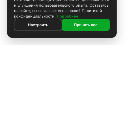
и улучшения пользовательского опыта. Оставаясь
на сайте, вы соглашаетесь с нашей Политикой
конфиденциальности
Подробнее...
Настроить
Принять все
ИНФОРМАЦИЯ
Контакты
Поиск
Каталог
Покраска камер
Установка видеонаблюдения
Информация
Комплекты видеонаблюдения
О компании
Установка видеонаблюдения
Доставка
Блоки питания
Оплата
О компании
Аккумуляторы
Политика конфиденциальности
Доставка
Производители
Жёсткие диски
Оплата