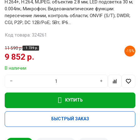
H.264+, H.264, MJPEG; объектив 2.8 мм; LED подсветка 30 м;
0.004лк; Микрофон; Видеоаналитические функции:
пересечение линии, контроль области; ONVIF (S/T); DWDR;
CGI, P2P; DC 12В/PoE; 5Вт; IP6...
Код товара: 324261
11 590 р.
- 1 739 р.
-15%
9 852 р.
В наличии
−
+
КУПИТЬ
БЫСТРЫЙ ЗАКАЗ