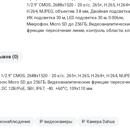
1/2.9" CMOS; 2688х1520 - 20 к/с; .265+, H.265, H.264+
H.264, MJPEG; объектив 3.8 мм; Двойная подсветк
ИК подсветка 30 м, LED подсветка 30 м; 0.006лк;
Микрофон; Micro SD до 256ГБ; Видеоаналитически
функции: пересечение линии, контроль области; кла
ывов (0)
2.9" CMOS; 2688х1520 - 20 к/с; .265+, H.265, H.264+, H.264, MJ
офон; Micro SD до 256ГБ; Видеоаналитические функции: пересеч
DC 12В/PoE; 5Вт; IP67; -40...+60°C; 109х110 мм.
деонаблюдения
IP видеокамеры
IP Камера Dahua