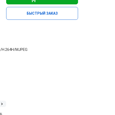
БЫСТРЫЙ ЗАКАЗ
4В/H.264Н/MJPEG
я;