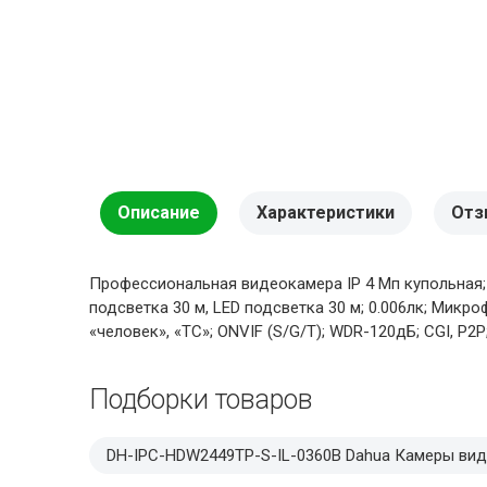
Описание
Характеристики
Отз
Профессиональная видеокамера IP 4 Мп купольная; 1/
подсветка 30 м, LED подсветка 30 м; 0.006лк; Микр
«человек», «ТС»; ONVIF (S/G/T); WDR-120дБ; CGI, P2P; 
Подборки товаров
DH-IPC-HDW2449TP-S-IL-0360B Dahua Камеры ви