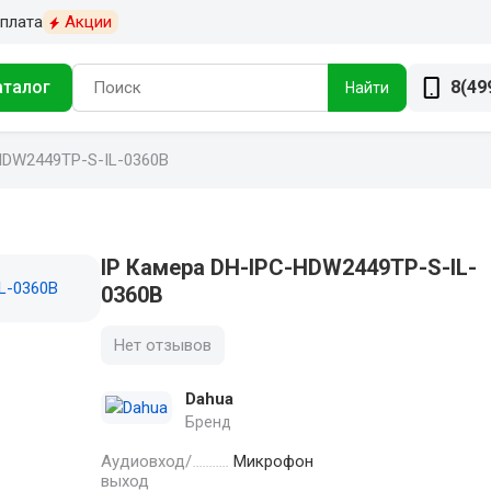
плата
Акции
аталог
8(49
Найти
HDW2449TP-S-IL-0360B
IP Камера DH-IPC-HDW2449TP-S-IL-
0360B
Нет отзывов
Dahua
Бренд
Аудиовход/
Микрофон
выход