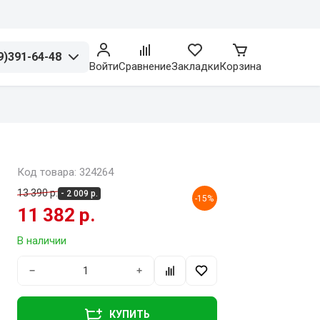
9)391-64-48
Войти
Сравнение
Закладки
Корзина
Код товара: 324264
13 390 р.
- 2 009 р.
-15%
11 382 р.
В наличии
−
+
КУПИТЬ