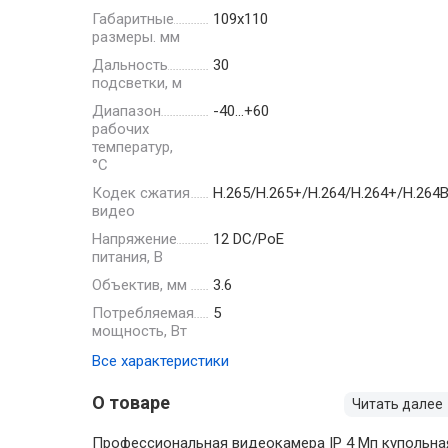
Габаритные
109х110
размеры. мм
Дальность
30
подсветки, м
Диапазон
-40…+60
рабочих
температур,
°С
Кодек сжатия
H.265/H.265+/H.264/H.264+/H.26
видео
Напряжение
12 DC/PoE
питания, В
Объектив, мм
3.6
Потребляемая
5
мощность, Вт
Все характеристики
О товаре
Читать далее
Профессиональная видеокамера IP 4 Мп купольна