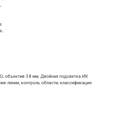
,
а
е
...
PEG; объектив 3.8 мм; Двойная подсветка ИК
ение линии, контроль области; классификация