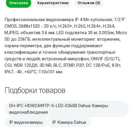
Описание
Характеристики
Отзывов (0)
Профессиональная видеокамера IP 4 Мп купольная; 1/2.9"
CMOS; 2688х1520 - 20 к/с; H.265+, H.265, H.264+, H.264,
MJPEG; объектив 3.6 мм; LED подсветка 30 м; 0.005лк; Micro
SD до 256ГБ; интеллектуальный мониторинг: вторжение,
охрана периметра, две функции поддерживают
классификацию и точное обнаружение транспортных
средств и людей; встроенный микрофон; ONVIF (S/G/T),
CGI; WDR 120Дб; 3D NR; BLC, RTMP, P2P; DC 12В/PoE; 8 Вт;
IP67; -40...+60°C; 110х101 мм.
Подборки товаров
DH-IPC-HDW2449TP-S-LED-0360B Dahua Камеры
видеонаблюдения
IP видеокамеры
IP Камера Dahua