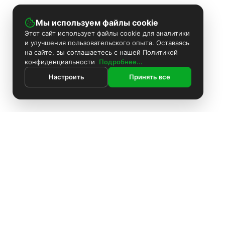
Мы используем файлы cookie
Этот сайт использует файлы cookie для аналитики
и улучшения пользовательского опыта. Оставаясь
на сайте, вы соглашаетесь с нашей Политикой
конфиденциальности
Подробнее...
Настроить
Принять все
ИНФОРМАЦИЯ
Контакты
Поиск
Каталог
Покраска камер
Установка видеонаблюдения
Информация
Комплекты видеонаблюдения
О компании
Установка видеонаблюдения
Доставка
Блоки питания
Оплата
О компании