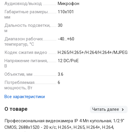
Аудиовход/выход
Микрофон
Габаритные размеры.
110х101
мм
Дальность подсветки,
30
м
Диапазон рабочих
-40…+60
температур, °С
Кодек сжатия видео
H.265/H.265+/H.264/H.264+/MJPEG
Напряжение питания,
12 DC/PoE
В
Объектив, мм
3.6
Потребляемая
6
мощность, Вт
Все характеристики
О товаре
Читать далее
Профессиональная видеокамера IP 4 Мп купольная; 1/2.9"
CMOS; 2688х1520 - 20 к/с; H.265+, H.265, H.264+, H.264,