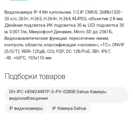
Видеокамера IP 4 Мп купольная; 1/2.8" CMOS; 2688х1520 -
20 к/с;.265+, H.265, H.264+, H.264, MJPEG; объектив 2.8 мм;
Двойная подсветка ИК подсветка 30 м, LED подсветка 30
м; 0.0017лк; Микрофон+Динамик; Micro SD до 256ГБ;
Видеоаналитические функции: пересечение линии,
контроль области; классификация «человек», «ТС»; ONVIF
(S/G/T); WDR-120дБ; CGI, P2P; DC 12В/PoE; 5Вт; IP67;
-40...+60°C; 103х110 мм.
Подборки товаров
DH-IPC-HDW2449TP-S-PV-0280B Dahua Камеры
видеонаблюдения
IP видеокамеры
IP Камера Dahua