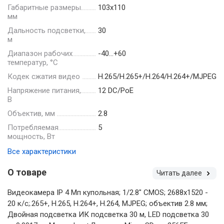
Габаритные размеры.
103х110
мм
Дальность подсветки,
30
м
Диапазон рабочих
-40…+60
температур, °С
Кодек сжатия видео
H.265/H.265+/H.264/H.264+/MJPEG
Напряжение питания,
12 DC/PoE
В
Объектив, мм
2.8
Потребляемая
5
мощность, Вт
Все характеристики
О товаре
Читать далее
Видеокамера IP 4 Мп купольная; 1/2.8" CMOS; 2688х1520 -
20 к/с;.265+, H.265, H.264+, H.264, MJPEG; объектив 2.8 мм;
Двойная подсветка ИК подсветка 30 м, LED подсветка 30