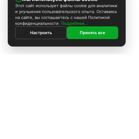
Этот сайт использует файлы cookie для аналитики
и улучшения пользовательского опыта. Оставаясь
на сайте, вы соглашаетесь с нашей Политикой
конфиденциальности
Подробнее...
Настроить
Принять все
ИНФОРМАЦИЯ
Контакты
Поиск
Каталог
Покраска камер
Установка видеонаблюдения
Информация
Комплекты видеонаблюдения
О компании
Установка видеонаблюдения
Доставка
Блоки питания
Оплата
О компании
Аккумуляторы
Политика конфиденциальности
Доставка
Производители