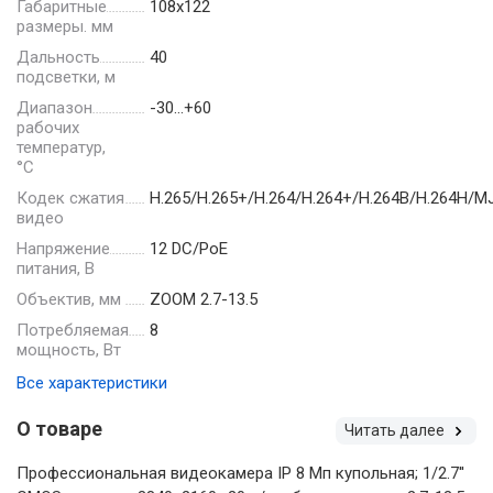
Габаритные
108х122
размеры. мм
Дальность
40
подсветки, м
Диапазон
-30…+60
рабочих
температур,
°С
Кодек сжатия
H.265/H.265+/H.264/H.264+/H.264В/H.264Н/M
видео
Напряжение
12 DC/PoE
питания, В
Объектив, мм
ZOOM 2.7-13.5
Потребляемая
8
мощность, Вт
Все характеристики
О товаре
Читать далее
Профессиональная видеокамера IP 8 Мп купольная; 1/2.7''