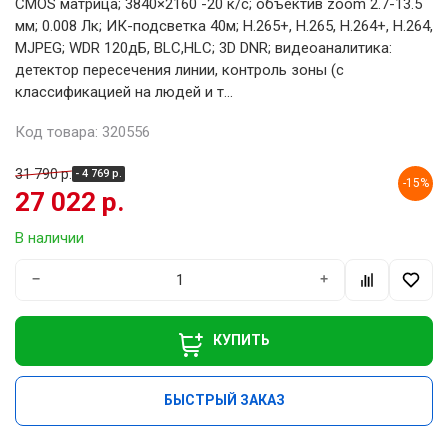
CMOS матрица; 3840×2160 -20 к/с; объектив zoom 2.7-13.5
мм; 0.008 Лк; ИК-подсветка 40м; H.265+, H.265, H.264+, H.264,
MJPEG; WDR 120дБ, BLC,HLC; 3D DNR; видеоаналитика:
детектор пересечения линии, контроль зоны (с
классификацией на людей и т...
Код товара: 320556
31 790 р.
- 4 769 р.
-15%
27 022 р.
В наличии
−
+
КУПИТЬ
БЫСТРЫЙ ЗАКАЗ