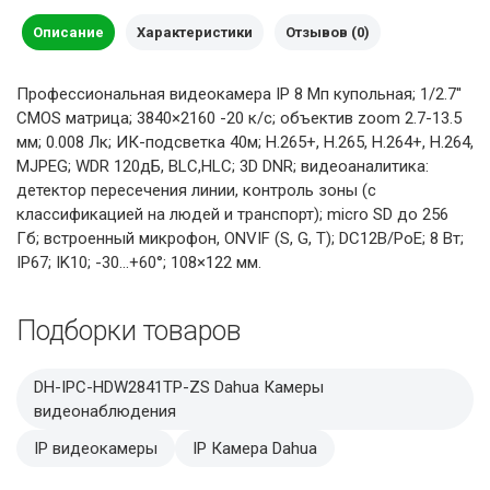
Описание
Характеристики
Отзывов (0)
Профессиональная видеокамера IP 8 Мп купольная; 1/2.7''
CMOS матрица; 3840×2160 -20 к/с; объектив zoom 2.7-13.5
мм; 0.008 Лк; ИК-подсветка 40м; H.265+, H.265, H.264+, H.264,
MJPEG; WDR 120дБ, BLC,HLC; 3D DNR; видеоаналитика:
детектор пересечения линии, контроль зоны (с
классификацией на людей и транспорт); micro SD до 256
Гб; встроенный микрофон, ONVIF (S, G, T); DC12В/PoE; 8 Вт;
IP67; IK10; -30...+60°; 108×122 мм.
Подборки товаров
DH-IPC-HDW2841TP-ZS Dahua Камеры
видеонаблюдения
IP видеокамеры
IP Камера Dahua