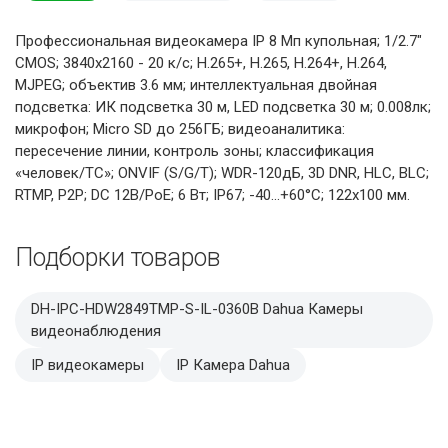
Профессиональная видеокамера IP 8 Мп купольная; 1/2.7"
CMOS; 3840х2160 - 20 к/с; Н.265+, H.265, H.264+, H.264,
MJPEG; объектив 3.6 мм; интеллектуальная двойная
подсветка: ИК подсветка 30 м, LED подсветка 30 м; 0.008лк;
микрофон; Micro SD до 256ГБ; видеоаналитика:
пересечение линии, контроль зоны; классификация
«человек/ТС»; ONVIF (S/G/T); WDR-120дБ, 3D DNR, HLC, BLC;
RTMP, P2P; DC 12В/PoE; 6 Вт; IP67; -40...+60°C; 122х100 мм.
Подборки товаров
DH-IPC-HDW2849TMP-S-IL-0360B Dahua Камеры
видеонаблюдения
IP видеокамеры
IP Камера Dahua