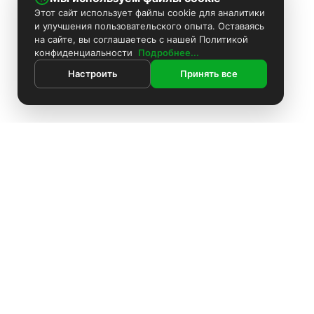
Этот сайт использует файлы cookie для аналитики
и улучшения пользовательского опыта. Оставаясь
на сайте, вы соглашаетесь с нашей Политикой
конфиденциальности
Подробнее...
Настроить
Принять все
ИНФОРМАЦИЯ
Контакты
Поиск
Каталог
Покраска камер
Установка видеонаблюдения
Информация
Комплекты видеонаблюдения
О компании
Установка видеонаблюдения
Доставка
Блоки питания
Оплата
О компании
Аккумуляторы
Политика конфиденциальности
Доставка
Производители