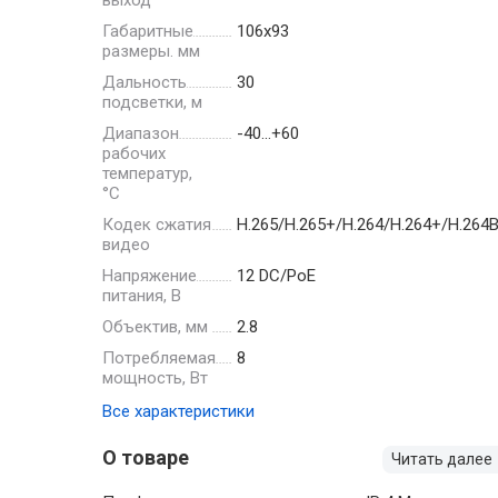
выход
Габаритные
106х93
размеры. мм
Дальность
30
подсветки, м
Диапазон
-40…+60
рабочих
температур,
°С
Кодек сжатия
H.265/H.265+/H.264/H.264+/H.26
видео
Напряжение
12 DC/PoE
питания, В
Объектив, мм
2.8
Потребляемая
8
мощность, Вт
Все характеристики
О товаре
Читать далее