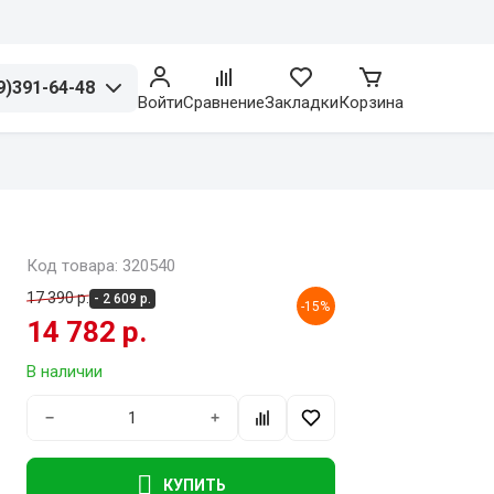
9)391-64-48
Войти
Сравнение
Закладки
Корзина
Код товара: 320540
17 390 р.
- 2 609 р.
-15%
14 782 р.
В наличии
−
+
КУПИТЬ