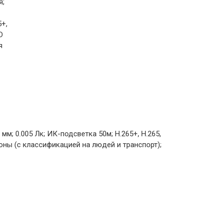
я;
5+,
D
я
мм; 0.005 Лк; ИК-подсветка 50м; H.265+, H.265,
зоны (с классификацией на людей и транспорт);