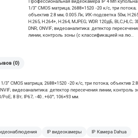
Профессиональная видеокамера IP 4 Мп купольна
1/3'' CMOS матрица; 2688×1520 -20 к/с, три потока;
объектив 2.8 мм; 0.005 Лк; ИК-подсветка 50м; H.26
H.265, H.264+, H.264, MJPEG; WDR 120дБ, BLC,HLC; 3
DNR; ONVIF; видеоаналитика: детектор пересечени
линии, контроль зоны (с классификацией на лю...
ывов (0)
3'' CMOS матрица; 2688×1520 -20 к/с, три потока; объектив 2.8 
 ONVIF; видеоаналитика: детектор пересечения линии, контроль 
oE; 8 Вт; IP67; -40...+60°; 106×93 мм.
видеонаблюдения
IP видеокамеры
IP Камера Dahua