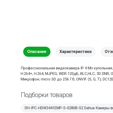
Описание
Характеристики
Отз
Профессиональная видеокамера IP 4 Мп купольная; 1/
H.264+, H.264, MJPEG; WDR 120дБ, BLC,HLC; 3D DNR;
Микрофон; micro SD до 256 Гб; ONVIF (S, G, T); DC12В/P
Подборки товаров
DH-IPC-HDW3441EMP-S-0280B-S2 Dahua Камеры 