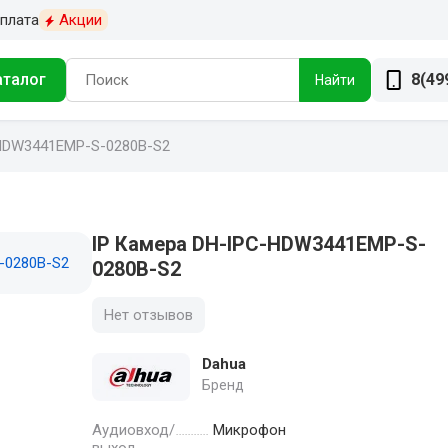
плата
Акции
аталог
8(49
Найти
HDW3441EMP-S-0280B-S2
IP Камера DH-IPC-HDW3441EMP-S-
0280B-S2
Нет отзывов
Dahua
Бренд
Аудиовход/
Микрофон