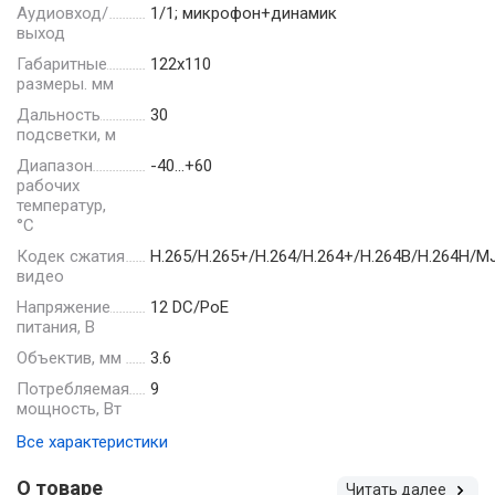
Аудиовход/
1/1; микрофон+динамик
выход
Габаритные
122х110
размеры. мм
Дальность
30
подсветки, м
Диапазон
-40…+60
рабочих
температур,
°С
Кодек сжатия
H.265/H.265+/H.264/H.264+/H.264В/H.264Н/M
видео
Напряжение
12 DC/PoE
питания, В
Объектив, мм
3.6
Потребляемая
9
мощность, Вт
Все характеристики
О товаре
Читать далее