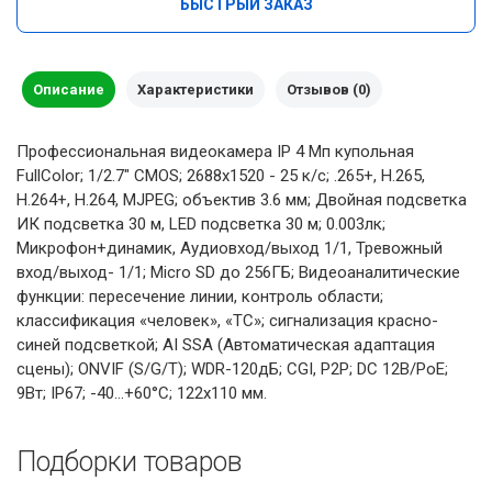
БЫСТРЫЙ ЗАКАЗ
Описание
Характеристики
Отзывов (0)
Профессиональная видеокамера IP 4 Мп купольная
FullColor; 1/2.7" CMOS; 2688х1520 - 25 к/с; .265+, H.265,
H.264+, H.264, MJPEG; объектив 3.6 мм; Двойная подсветка
ИК подсветка 30 м, LED подсветка 30 м; 0.003лк;
Микрофон+динамик, Аудиовход/выход 1/1, Тревожный
вход/выход- 1/1; Micro SD до 256ГБ; Видеоаналитические
функции: пересечение линии, контроль области;
классификация «человек», «ТС»; сигнализация красно-
синей подсветкой; AI SSA (Автоматическая адаптация
сцены); ONVIF (S/G/T); WDR-120дБ; CGI, P2P; DC 12В/PoE;
9Вт; IP67; -40...+60°C; 122х110 мм.
Подборки товаров