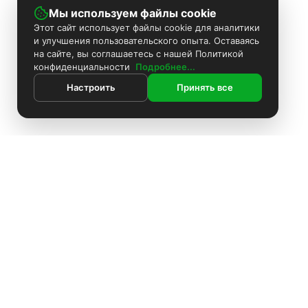
Мы используем файлы cookie
Этот сайт использует файлы cookie для аналитики
и улучшения пользовательского опыта. Оставаясь
на сайте, вы соглашаетесь с нашей Политикой
конфиденциальности
Подробнее...
Настроить
Принять все
ИНФОРМАЦИЯ
Контакты
Поиск
Каталог
Покраска камер
Установка видеонаблюдения
Информация
Комплекты видеонаблюдения
О компании
Установка видеонаблюдения
Доставка
Блоки питания
Оплата
О компании
Аккумуляторы
Политика конфиденциальности