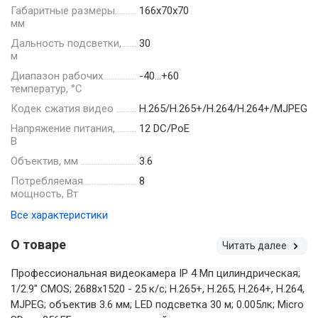
Габаритные размеры.
166х70х70
мм
Дальность подсветки,
30
м
Диапазон рабочих
-40…+60
температур, °С
Кодек сжатия видео
H.265/H.265+/H.264/H.264+/MJPEG
Напряжение питания,
12 DC/PoE
В
Объектив, мм
3.6
Потребляемая
8
мощность, Вт
Все характеристики
О товаре
Читать далее
Профессиональная видеокамера IP 4 Мп цилиндрическая;
1/2.9" CMOS; 2688х1520 - 25 к/с; H.265+, H.265, H.264+, H.264,
MJPEG; объектив 3.6 мм; LED подсветка 30 м; 0.005лк; Micro