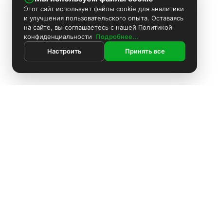
Этот сайт использует файлы cookie для аналитики
и улучшения пользовательского опыта. Оставаясь
на сайте, вы соглашаетесь с нашей Политикой
конфиденциальности
Подробнее...
Настроить
Принять все
ИНФОРМАЦИЯ
Контакты
Поиск
Каталог
Покраска камер
Установка видеонаблюдения
Информация
Комплекты видеонаблюдения
О компании
Установка видеонаблюдения
Доставка
Блоки питания
Оплата
О компании
Аккумуляторы
Политика конфиденциальности
Доставка
Производители