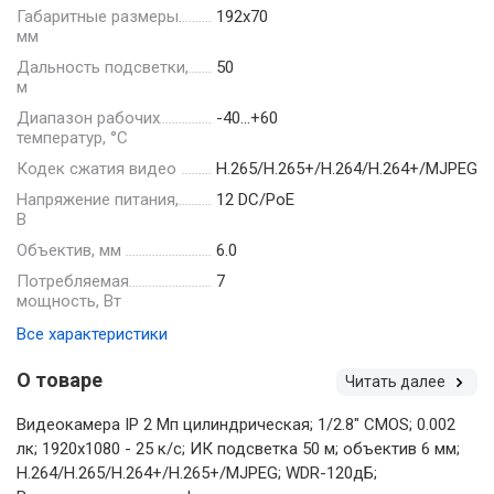
Габаритные размеры.
192х70
мм
Дальность подсветки,
50
м
Диапазон рабочих
-40…+60
температур, °С
Кодек сжатия видео
H.265/H.265+/H.264/H.264+/MJPEG
Напряжение питания,
12 DC/PoE
В
Объектив, мм
6.0
Потребляемая
7
мощность, Вт
Все характеристики
О товаре
Читать далее
Видеокамера IP 2 Мп цилиндрическая; 1/2.8" CMOS; 0.002
лк; 1920х1080 - 25 к/с; ИК подсветка 50 м; объектив 6 мм;
H.264/H.265/H.264+/H.265+/MJPEG; WDR-120дБ;