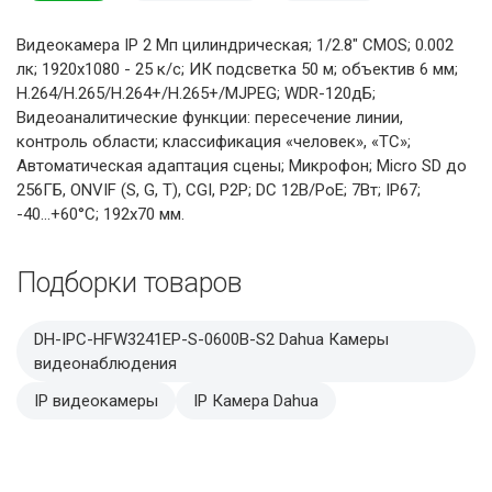
Видеокамера IP 2 Мп цилиндрическая; 1/2.8" CMOS; 0.002
лк; 1920х1080 - 25 к/с; ИК подсветка 50 м; объектив 6 мм;
H.264/H.265/H.264+/H.265+/MJPEG; WDR-120дБ;
Видеоаналитические функции: пересечение линии,
контроль области; классификация «человек», «ТС»;
Автоматическая адаптация сцены; Микрофон; Micro SD до
256ГБ, ONVIF (S, G, T), CGI, P2P; DC 12В/PoE; 7Вт; IP67;
-40...+60°C; 192х70 мм.
Подборки товаров
DH-IPC-HFW3241EP-S-0600B-S2 Dahua Камеры
видеонаблюдения
IP видеокамеры
IP Камера Dahua