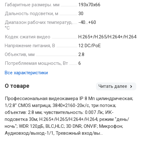
Габаритные размеры. мм
193х70х66
Дальность подсветки, м
30
Диапазон рабочих температур,
-40…+60
°С
Кодек сжатия видео
H.265+/H.265/H.264+/H.264
Напряжение питания, В
12 DC/PoE
Объектив, мм
2.8
Потребляемая мощность, Вт
6
Все характеристики
О товаре
Читать далее
Профессиональная видеокамера IP 8 Мп цилиндрическая;
1/2.8'' CMOS матрица; 3840×2160-20к/с, три потока;
объектив: 2.8 мм; чувствительность: 0.007 Лк; ИК-
подсветка 30м; H.265+/H.265/H.264+/H.264; режим "день/
ночь"; WDR 120дБ, BLC,HLC; 3D DNR; ONVIF; Микрофон;
Аудиовход/выход-1/1, Тревожный вход/вы...