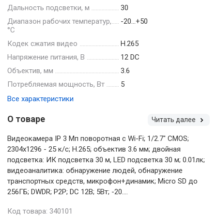
Дальность подсветки, м
30
Диапазон рабочих температур,
-20…+50
°С
Кодек сжатия видео
H.265
Напряжение питания, В
12 DC
Объектив, мм
3.6
Потребляемая мощность, Вт
5
Все характеристики
О товаре
Читать далее
Видеокамера IP 3 Мп поворотная с Wi-Fi; 1/2.7" CMOS;
2304х1296 - 25 к/с; H.265; объектив 3.6 мм; двойная
подсветка: ИК подсветка 30 м, LED подсветка 30 м; 0.01лк;
видеоаналитика: обнаружение людей, обнаружение
транспортных средств, микрофон+динамик; Micro SD до
256ГБ; DWDR; P2P; DC 12В; 5Вт; -20....
Код товара: 340101