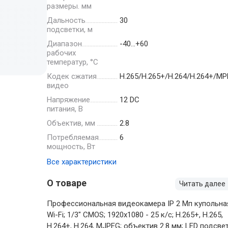
размеры. мм
Дальность
30
подсветки, м
Диапазон
-40…+60
рабочих
температур, °С
Кодек сжатия
H.265/H.265+/H.264/H.264+/M
видео
Напряжение
12 DC
питания, В
Объектив, мм
2.8
Потребляемая
6
мощность, Вт
Все характеристики
О товаре
Читать далее
Профессиональная видеокамера IP 2 Мп купольна
Wi-Fi; 1/3" CMOS; 1920х1080 - 25 к/с; H.265+, H.265,
H.264+, H.264, MJPEG; объектив 2.8 мм; LED подсве