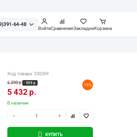
9)391-64-48
Войти
Сравнение
Закладки
Корзина
Код товара: 330269
6 390 р.
- 959 р.
-15%
5 432 р.
В наличии
−
+
КУПИТЬ