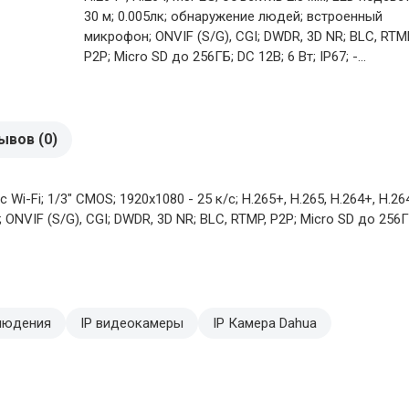
30 м; 0.005лк; обнаружение людей; встроенный
микрофон; ONVIF (S/G), CGI; DWDR, 3D NR; BLC, RTM
P2P; Micro SD до 256ГБ; DC 12В; 6 Вт; IP67; -...
ывов (0)
-Fi; 1/3" CMOS; 1920х1080 - 25 к/с; H.265+, H.265, H.264+, H.26
IF (S/G), CGI; DWDR, 3D NR; BLC, RTMP, P2P; Micro SD до 256ГБ; 
людения
IP видеокамеры
IP Камера Dahua