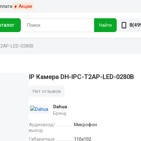
плата
Акции
аталог
8(49
Найти
T2AP-LED-0280B
IP Камера DH-IPC-T2AP-LED-0280B
Нет отзывов
Dahua
Бренд
Аудиовход/
Микрофон
выход
Габаритные
110х102