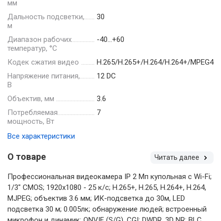
мм
Дальность подсветки,
30
м
Диапазон рабочих
-40…+60
температур, °С
Кодек сжатия видео
H.265/H.265+/H.264/H.264+/MPEG4
Напряжение питания,
12 DC
В
Объектив, мм
3.6
Потребляемая
7
мощность, Вт
Все характеристики
О товаре
Читать далее
Профессиональная видеокамера IP 2 Мп купольная с Wi-Fi;
1/3" CMOS; 1920х1080 - 25 к/с; H.265+, H.265, H.264+, H.264,
MJPEG; объектив 3.6 мм; ИК-подсветка до 30м, LED
подсветка 30 м; 0.005лк; обнаружение людей; встроенный
микрофон и динамик; ONVIF (S/G), CGI; DWDR, 3D NR; BLC,