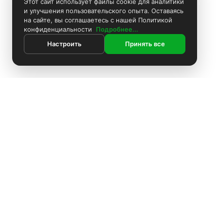
Этот сайт использует файлы cookie для аналитики
и улучшения пользовательского опыта. Оставаясь
на сайте, вы соглашаетесь с нашей Политикой
конфиденциальности
Подробнее...
Настроить
Принять все
ИНФОРМАЦИЯ
Контакты
Поиск
Каталог
Покраска камер
Установка видеонаблюдения
Информация
Комплекты видеонаблюдения
О компании
Установка видеонаблюдения
Доставка
Блоки питания
Оплата
О компании
Аккумуляторы
Политика конфиденциальности
Доставка
Производители
Жёсткие диски