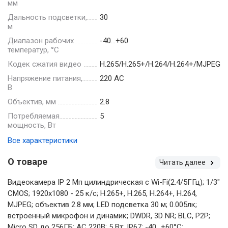
мм
Дальность подсветки,
30
м
Диапазон рабочих
-40…+60
температур, °С
Кодек сжатия видео
H.265/H.265+/H.264/H.264+/MJPEG
Напряжение питания,
220 AC
В
Объектив, мм
2.8
Потребляемая
5
мощность, Вт
Все характеристики
О товаре
Читать далее
Видеокамера IP 2 Мп цилиндрическая с Wi-Fi(2.4/5ГГц); 1/3"
CMOS; 1920х1080 - 25 к/с; H.265+, H.265, H.264+, H.264,
MJPEG; объектив 2.8 мм; LED подсветка 30 м; 0.005лк;
встроенный микрофон и динамик; DWDR, 3D NR; BLC, P2P;
Micro SD до 256ГБ; AC 220В; 5 Вт; IP67; -40...+60°C;