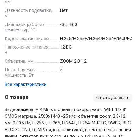
мм
Дальность подсветки,
Нет
м
Диапазон рабочих
-30…+60
температур, °С
Кодек сжатия видео
H.265/H.265+/H.264/H.264+/MJPEG
Напряжение питания,
12 DC
В
Объектив, мм
ZOOM 2.8-12
Потребляемая
5
мощность, Вт
Все характеристики
О товаре
Читать далее
Видеокамера IP 4 Мп купольная поворотная с WIFI; 1/2.8"
CMOS матрица, 2560х1440 -25 к/с; объектив zoom 2.8-12
мм; 0.005 Лк; H.265+, H.265, H.264+, H.264, MJPEG; DWDR, BLC,
HLC; 3D DNR, RTMP; видеоаналитика: детектор пересечения
линии, детектор лиц; micro SD до 512 Гб; ONVIF (S, G, T);