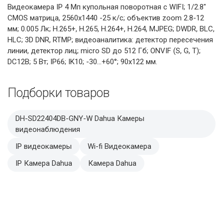
Видеокамера IP 4 Мп купольная поворотная с WIFI; 1/2.8"
CMOS матрица, 2560х1440 -25 к/с; объектив zoom 2.8-12
мм; 0.005 Лк; H.265+, H.265, H.264+, H.264, MJPEG; DWDR, BLC,
HLC; 3D DNR, RTMP; видеоаналитика: детектор пересечения
линии, детектор лиц; micro SD до 512 Гб; ONVIF (S, G, T);
DC12В; 5 Вт; IP66; IK10; -30...+60°; 90х122 мм.
Подборки товаров
DH-SD22404DB-GNY-W Dahua Камеры
видеонаблюдения
IP видеокамеры
Wi-fi Видеокамера
IP Камера Dahua
Камера Dahua