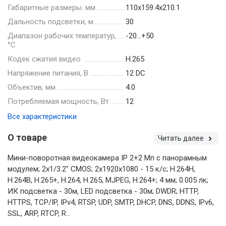
Габаритные размеры. мм
110х159.4х210.1
Дальность подсветки, м
30
Диапазон рабочих температур,
-20…+50
°С
Кодек сжатия видео
H.265
Напряжение питания, В
12 DC
Объектив, мм
4.0
Потребляемая мощность, Вт
12
Все характеристики
О товаре
Читать далее
Мини-поворотная видеокамера IP 2+2 Мп с панорамным
модулем; 2х1/3.2" CMOS; 2х1920х1080 - 15 к/с; H.264H,
H.264B, H.265+, H.264, H.265, MJPEG, H.264+; 4 мм; 0.005 лк;
ИК подсветка - 30м, LED подсветка - 30м; DWDR; HTTP,
HTTPS, TCP/IP, IPv4, RTSP, UDP, SMTP, DHCP, DNS, DDNS, IPv6,
SSL, ARP, RTCP, R...