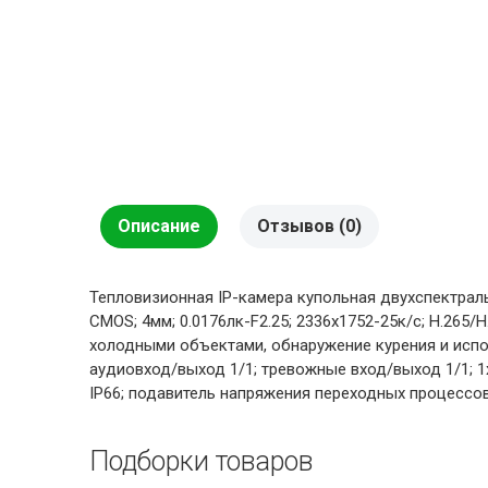
Описание
Отзывов (0)
Тепловизионная IP-камера купольная двухспектральн
CMOS; 4мм; 0.0176лк-F2.25; 2336х1752-25к/с; H.265
холодными объектами, обнаружение курения и испо
аудиовход/выход 1/1; тревожные вход/выход 1/1; 1х 
IP66; подавитель напряжения переходных процессо
Подборки товаров