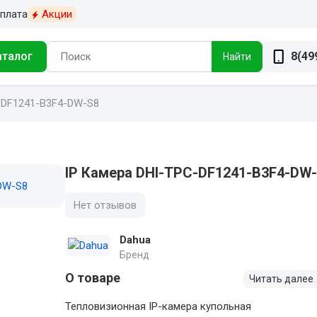
плата
Акции
аталог
8(49
Найти
-DF1241-B3F4-DW-S8
IP Камера DHI-TPC-DF1241-B3F4-DW
Нет отзывов
Dahua
Бренд
О товаре
Читать далее
Тепловизионная IP-камера купольная