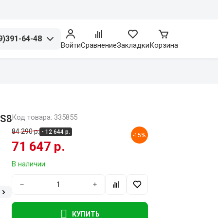
9)391-64-48
Войти
Сравнение
Закладки
Корзина
-S8
Код товара: 335855
84 290 р.
- 12 644 р.
-15%
71 647 р.
В наличии
−
+
КУПИТЬ