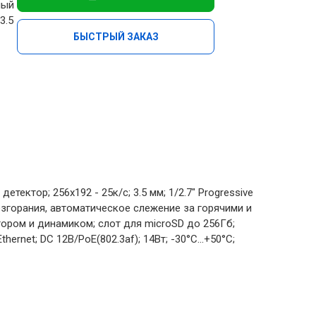
мый
3.5
БЫСТРЫЙ ЗАКАЗ
ктор; 256х192 - 25к/с; 3.5 мм; 1/2.7" Progressive
озгорания, автоматическое слежение за горячими и
ором и динамиком; слот для microSD до 256Гб;
net; DC 12В/PoE(802.3af); 14Вт; -30°C...+50°C;