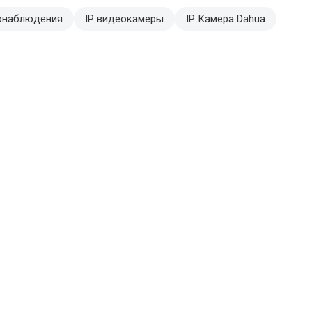
еонаблюдения
IP видеокамеры
IP Камера Dahua