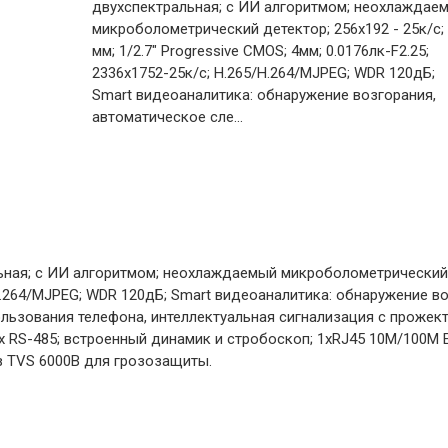
двухспектральная; с ИИ алгоритмом; неохлаждае
микроболометрический детектор; 256х192 - 25к/с; 
мм; 1/2.7" Progressive CMOS; 4мм; 0.0176лк-F2.25;
2336х1752-25к/с; H.265/H.264/MJPEG; WDR 120дБ;
Smart видеоаналитика: обнаружение возгорания,
автоматическое сле...
ая; с ИИ алгоритмом; неохлаждаемый микроболометрический дете
/H.264/MJPEG; WDR 120дБ; Smart видеоаналитика: обнаружение в
льзования телефона, интеллектуальная сигнализация с прожект
RS-485; встроенный динамик и стробоскоп; 1xRJ45 10M/100M Ether
в TVS 6000B для грозозащиты.