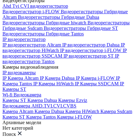
Видеорегистраторы
Ahd Tvi CVI видеорегистратор
Видеорегистратор i-FLOW
Видеорегистраторы Гибридные
Altcam
Видеорегистраторы Гибридные Dahua
Видеорегистраторы Гибридные hiwatch
Видеорегистраторы
Гибридные Ssdcam
Видеорегистраторы Гибридные ST
Видеорегистраторы Гибридные Tantos
IP видеорегистратор
IP видеорегистратор Altcam
IP видеорегистратор Dahua
IP
видеорегистратор HiWatch
IP видеорегистратор i-FLOW
IP
видеорегистратор SSDCAM
IP видеорегистратор ST
IP
видеорегистратор Tantos
Камеры видеонаблюдения
IP видеокамеры
IP Камера Altcam
IP Камера Dahua
IP Камера i-FLOW
IP
Камера Tantos
IP Камеры HiWatch
IP Камеры SSDCAM
IP
Камеры ST
Wi-fi Видеокамера
Камеры ST
Камера Dahua
Камеры Ezviz
Видеокамера AHD.TVI.CVI.CVBS
Камера Altcam
Камера Dahua
Камера HiWatch
Камера Ssdcam
Камера ST
Камера Tantos
Камеры i-FLOW
Архивные модели
Нет категорий
Поиск