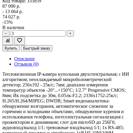
Код товара: 335859
87 090 р.
- 13 064 р.
74 027 р.
-15%
В наличии
−
+
Купить
Быстрый заказ
Описание
Отзывов (0)
Тепловизионная IP-камера купольная двухспектральная; с ИИ
алгоритмом; неохлаждаемый микроболометрический
детектор; 256х192 - 25к/с; 7мм; диапазон измерения
температур объектов -20°...+150°C; 1/2.7" Progressive CMOS;
8мм; Ик подсветка до 30м, 0.05лк-F2.2; 2336х1752-25к/с;
H.265/H.264/MJPEG; DWDR; Smart видеоаналитика:
обнаружение возгорания, автоматическое слежение за
горячими и холодными объектами, обнаружение курения и
использования телефона, интеллектуальная сигнализация с
прожектором и динамиком; слот для microSD до 256Гб;
аудиовход/выход 1/1; тревожные вход/выход 1/1; 1х RS-485;
встроенный динамик и стробоскоп; 1xRJ45 10M/100M