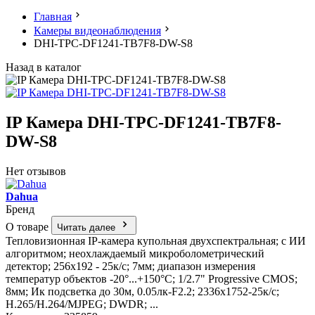
Главная
Камеры видеонаблюдения
DHI-TPC-DF1241-TB7F8-DW-S8
Назад в каталог
IP Камера DHI-TPC-DF1241-TB7F8-
DW-S8
Нет отзывов
Dahua
Бренд
О товаре
Читать далее
Тепловизионная IP-камера купольная двухспектральная; с ИИ
алгоритмом; неохлаждаемый микроболометрический
детектор; 256х192 - 25к/с; 7мм; диапазон измерения
температур объектов -20°...+150°C; 1/2.7" Progressive CMOS;
8мм; Ик подсветка до 30м, 0.05лк-F2.2; 2336х1752-25к/с;
H.265/H.264/MJPEG; DWDR; ...